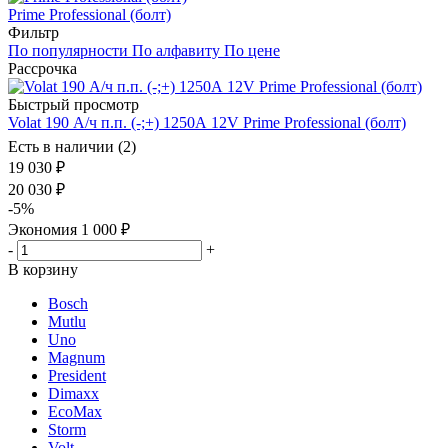
Prime Professional (болт)
Фильтр
По популярности
По алфавиту
По цене
Рассрочка
Быстрый просмотр
Volat 190 А/ч п.п. (-;+) 1250А 12V Prime Professional (болт)
Есть в наличии (2)
19 030
₽
20 030
₽
-
5
%
Экономия
1 000
₽
-
+
В корзину
Bosch
Mutlu
Uno
Magnum
President
Dimaxx
EcoMax
Storm
Volt