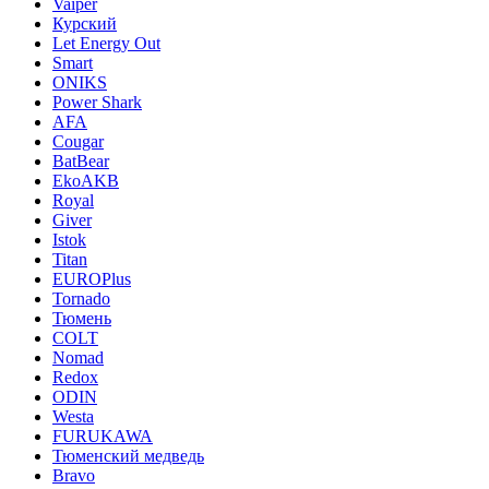
Vaiper
Курский
Let Energy Out
Smart
ONIKS
Power Shark
AFA
Cougar
BatBear
EkoAKB
Royal
Giver
Istok
Titan
EUROPlus
Tornado
Тюмень
COLT
Nomad
Redox
ODIN
Westa
FURUKAWA
Тюменский медведь
Bravo