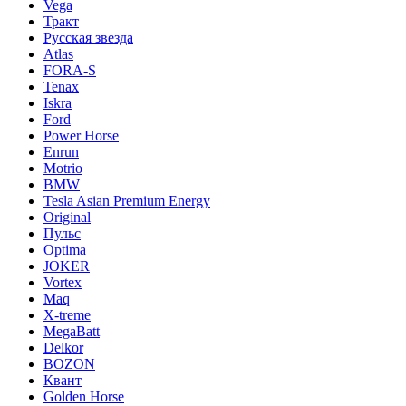
Vega
Тракт
Русская звезда
Atlas
FORA-S
Tenax
Iskra
Ford
Power Horse
Enrun
Motrio
BMW
Tesla Asian Premium Energy
Original
Пульс
Optima
JOKER
Vortex
Maq
X-treme
MegaBatt
Delkor
BOZON
Квант
Golden Horse