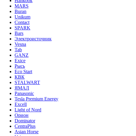
Hankook
MARS
Buran
Unikum
Contact
SPARK
Bars
Электроисточник
Vesna
Tab
GANZ
Exice
Рысь
Eco Start
КВК
STALWART
ЯМАЛ
Panasonic
Tesla Premium Energy
Excell
Light of Nord
Орион
Dominator
CentraPlus
Asian Horse