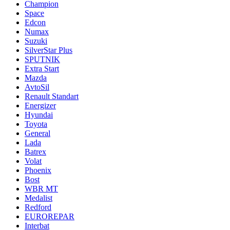
Champion
Space
Edcon
Numax
Suzuki
SilverStar Plus
SPUTNIK
Extra Start
Mazda
AvtoSil
Renault Standart
Energizer
Hyundai
Toyota
General
Lada
Batrex
Volat
Phoenix
Bost
WBR MT
Medalist
Redford
EUROREPAR
Interbat