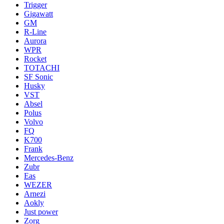
Trigger
Gigawatt
GM
R-Line
Aurora
WPR
Rocket
TOTACHI
SF Sonic
Husky
VST
Absel
Polus
Volvo
FQ
K700
Frank
Mercedes-Benz
Zubr
Eas
WEZER
Arnezi
Aokly
Just power
Zorg