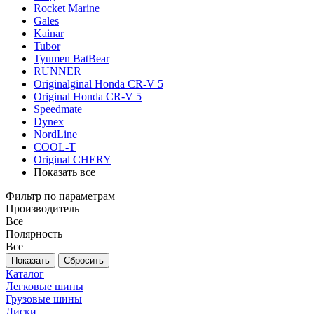
Rocket Marine
Gales
Kainar
Tubor
Tyumen BatBear
RUNNER
Originalginal Honda CR-V 5
Original Honda CR-V 5
Speedmate
Dynex
NordLine
COOL-T
Original СHERY
Показать все
Фильтр по параметрам
Производитель
Все
Полярность
Все
Сбросить
Каталог
Легковые шины
Грузовые шины
Диски