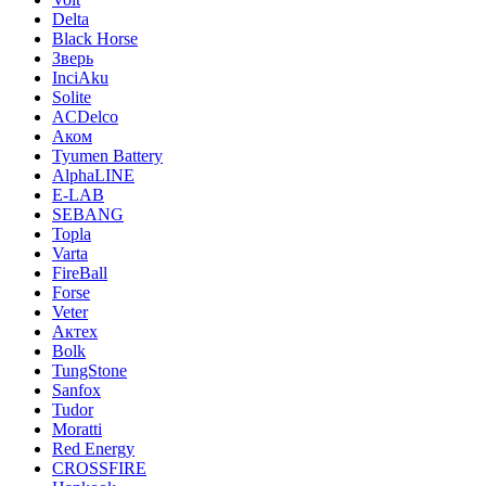
Delta
Black Horse
Зверь
InciAku
Solite
ACDelco
Аком
Tyumen Battery
AlphaLINE
E-LAB
SEBANG
Topla
Varta
FireBall
Forse
Veter
Актех
Bolk
TungStone
Sanfox
Tudor
Moratti
Red Energy
CROSSFIRE