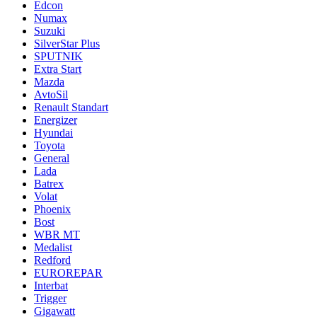
Edcon
Numax
Suzuki
SilverStar Plus
SPUTNIK
Extra Start
Mazda
AvtoSil
Renault Standart
Energizer
Hyundai
Toyota
General
Lada
Batrex
Volat
Phoenix
Bost
WBR MT
Medalist
Redford
EUROREPAR
Interbat
Trigger
Gigawatt