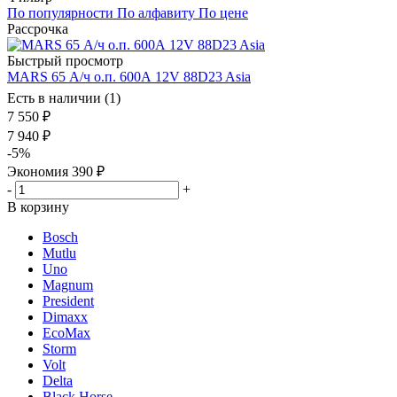
По популярности
По алфавиту
По цене
Рассрочка
Быстрый просмотр
MARS 65 А/ч о.п. 600А 12V 88D23 Asia
Есть в наличии (1)
7 550
₽
7 940
₽
-
5
%
Экономия
390
₽
-
+
В корзину
Bosch
Mutlu
Uno
Magnum
President
Dimaxx
EcoMax
Storm
Volt
Delta
Black Horse