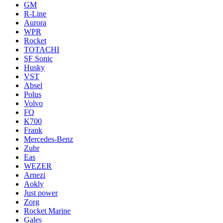
GM
R-Line
Aurora
WPR
Rocket
TOTACHI
SF Sonic
Husky
VST
Absel
Polus
Volvo
FQ
K700
Frank
Mercedes-Benz
Zubr
Eas
WEZER
Arnezi
Aokly
Just power
Zorg
Rocket Marine
Gales