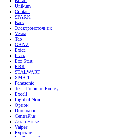
Buran
Unikum
Contact
SPARK
Bars
Электроисточник
Vesna
Tab
GANZ
Exice
Рысь
Eco Start
КВК
STALWART
ЯМАЛ
Panasonic
Tesla Premium Energy
Excell
Light of Nord
Орион
Dominator
CentraPlus
Asian Horse
Vaiper
Курский