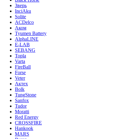
Зверь
InciAku
Solite
ACDelco
Аком
Tyumen Battery
AlphaLINE
E-LAB
SEBANG
Topla
Varta
FireBall
Forse
Veter
Актех
Bolk
TungStone
Sanfox
Tudor
Moratti
Red Energy
CROSSFIRE
Hankook
MARS