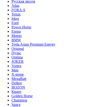
Русская звезда
Atlas
FORA-S
Tenax
Iskra
Ford
Power Horse
Enrun
Motrio
BMW
Tesla Asian Premium Energy
Original
Пульс
Optima
JOKER
Vortex
Maq
X-treme
MegaBatt
Delkor
BOZON
Квант
Golden Horse
Champion
Space