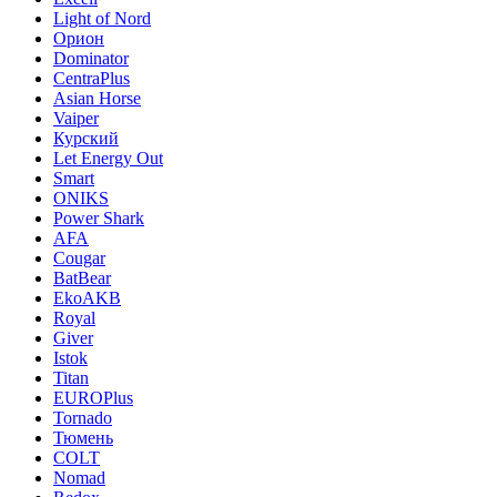
Light of Nord
Орион
Dominator
CentraPlus
Asian Horse
Vaiper
Курский
Let Energy Out
Smart
ONIKS
Power Shark
AFA
Cougar
BatBear
EkoAKB
Royal
Giver
Istok
Titan
EUROPlus
Tornado
Тюмень
COLT
Nomad