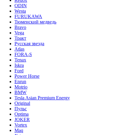
Redox
ODIN
Westa
FURUKAWA
Тюменский медведь
Bravo
Vega
Тракт
Русская звезда
Atlas
FORA-S
Tenax
Iskra
Ford
Power Horse
Enrun
Motrio
BMW
Tesla Asian Premium Energy
Original
Пульс
Optima
JOKER
Vortex
Maq