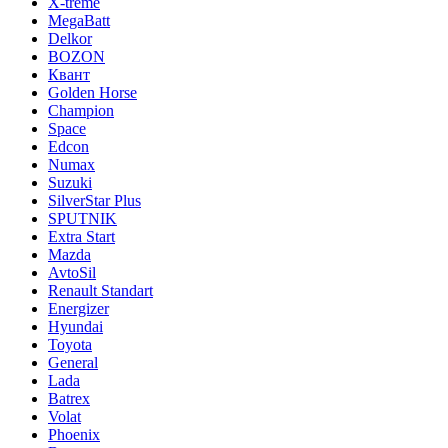
X-treme
MegaBatt
Delkor
BOZON
Квант
Golden Horse
Champion
Space
Edcon
Numax
Suzuki
SilverStar Plus
SPUTNIK
Extra Start
Mazda
AvtoSil
Renault Standart
Energizer
Hyundai
Toyota
General
Lada
Batrex
Volat
Phoenix