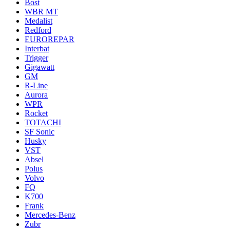
Bost
WBR MT
Medalist
Redford
EUROREPAR
Interbat
Trigger
Gigawatt
GM
R-Line
Aurora
WPR
Rocket
TOTACHI
SF Sonic
Husky
VST
Absel
Polus
Volvo
FQ
K700
Frank
Mercedes-Benz
Zubr