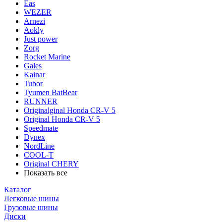
Eas
WEZER
Arnezi
Aokly
Just power
Zorg
Rocket Marine
Gales
Kainar
Tubor
Tyumen BatBear
RUNNER
Originalginal Honda CR-V 5
Original Honda CR-V 5
Speedmate
Dynex
NordLine
COOL-T
Original СHERY
Показать все
Каталог
Легковые шины
Грузовые шины
Диски