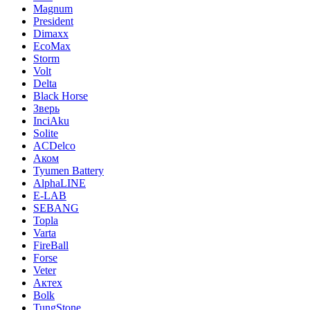
Magnum
President
Dimaxx
EcoMax
Storm
Volt
Delta
Black Horse
Зверь
InciAku
Solite
ACDelco
Аком
Tyumen Battery
AlphaLINE
E-LAB
SEBANG
Topla
Varta
FireBall
Forse
Veter
Актех
Bolk
TungStone