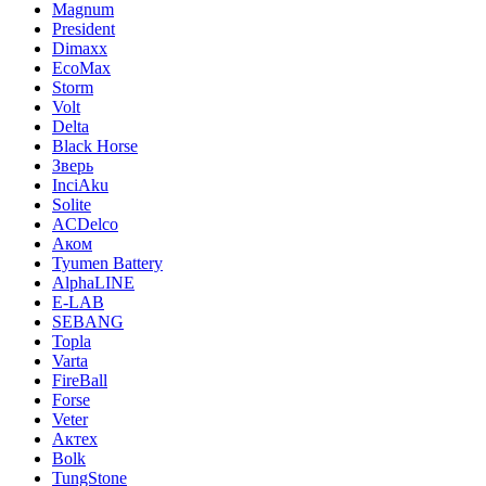
Magnum
President
Dimaxx
EcoMax
Storm
Volt
Delta
Black Horse
Зверь
InciAku
Solite
ACDelco
Аком
Tyumen Battery
AlphaLINE
E-LAB
SEBANG
Topla
Varta
FireBall
Forse
Veter
Актех
Bolk
TungStone