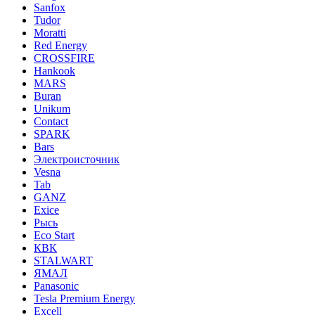
Sanfox
Tudor
Moratti
Red Energy
CROSSFIRE
Hankook
MARS
Buran
Unikum
Contact
SPARK
Bars
Электроисточник
Vesna
Tab
GANZ
Exice
Рысь
Eco Start
КВК
STALWART
ЯМАЛ
Panasonic
Tesla Premium Energy
Excell