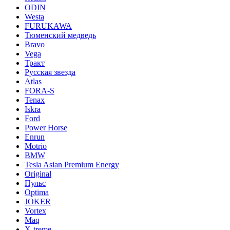
ODIN
Westa
FURUKAWA
Тюменский медведь
Bravo
Vega
Тракт
Русская звезда
Atlas
FORA-S
Tenax
Iskra
Ford
Power Horse
Enrun
Motrio
BMW
Tesla Asian Premium Energy
Original
Пульс
Optima
JOKER
Vortex
Maq
X-treme