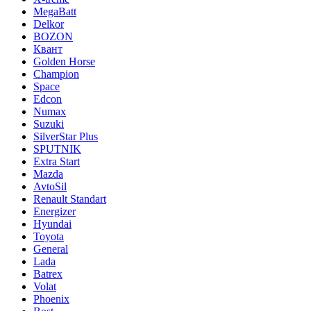
MegaBatt
Delkor
BOZON
Квант
Golden Horse
Champion
Space
Edcon
Numax
Suzuki
SilverStar Plus
SPUTNIK
Extra Start
Mazda
AvtoSil
Renault Standart
Energizer
Hyundai
Toyota
General
Lada
Batrex
Volat
Phoenix