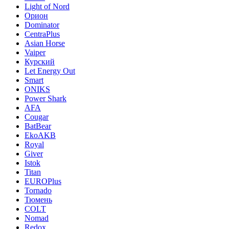
Light of Nord
Орион
Dominator
CentraPlus
Asian Horse
Vaiper
Курский
Let Energy Out
Smart
ONIKS
Power Shark
AFA
Cougar
BatBear
EkoAKB
Royal
Giver
Istok
Titan
EUROPlus
Tornado
Тюмень
COLT
Nomad
Redox