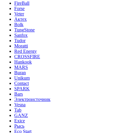
FireBall
Forse
Veter
Актех
Bolk
TungStone
Sanfox
Tudor
Moratti
Red Energy
CROSSFIRE
Hankook
MARS
Buran
Unikum
Contact
SPARK
Bars
Электроисточник
Vesna
Tab
GANZ
Exice
Рысь
Eco Start