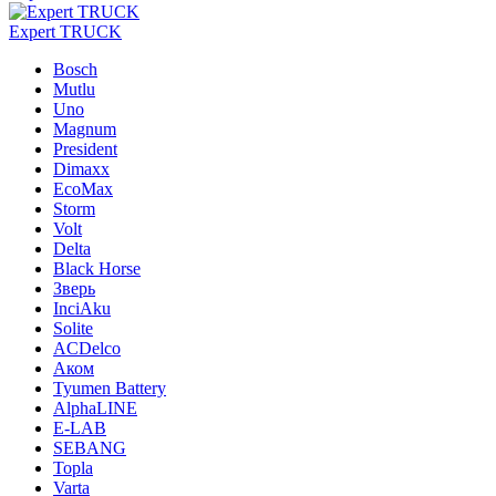
Expert TRUCK
Bosch
Mutlu
Uno
Magnum
President
Dimaxx
EcoMax
Storm
Volt
Delta
Black Horse
Зверь
InciAku
Solite
ACDelco
Аком
Tyumen Battery
AlphaLINE
E-LAB
SEBANG
Topla
Varta