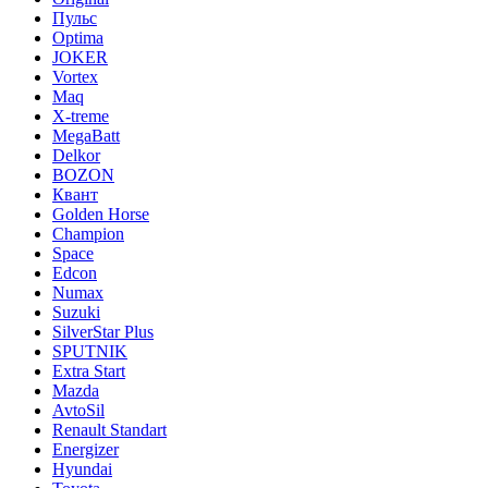
Пульс
Optima
JOKER
Vortex
Maq
X-treme
MegaBatt
Delkor
BOZON
Квант
Golden Horse
Champion
Space
Edcon
Numax
Suzuki
SilverStar Plus
SPUTNIK
Extra Start
Mazda
AvtoSil
Renault Standart
Energizer
Hyundai