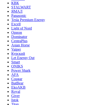
КВК
STALWART
ЯМАЛ
Panasonic
Tesla Premium Energy
Excell
Light of Nord
Орион
Dominator
CentraPlus
Asian Horse
Vaiper
Курский
Let Energy Out
Smart
ONIKS
Power Shark
AFA
Cougar
BatBear
EkoAKB
Royal
Giver
Istok
Titan