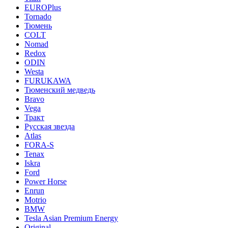
EUROPlus
Tornado
Тюмень
COLT
Nomad
Redox
ODIN
Westa
FURUKAWA
Тюменский медведь
Bravo
Vega
Тракт
Русская звезда
Atlas
FORA-S
Tenax
Iskra
Ford
Power Horse
Enrun
Motrio
BMW
Tesla Asian Premium Energy
Original