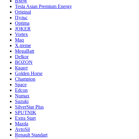
BMW
Tesla Asian Premium Energy
Original
Пульс
Optima
JOKER
Vortex
Maq
X-treme
MegaBatt
Delkor
BOZON
Квант
Golden Horse
Champion
Space
Edcon
Numax
Suzuki
SilverStar Plus
SPUTNIK
Extra Start
Mazda
AvtoSil
Renault Standart