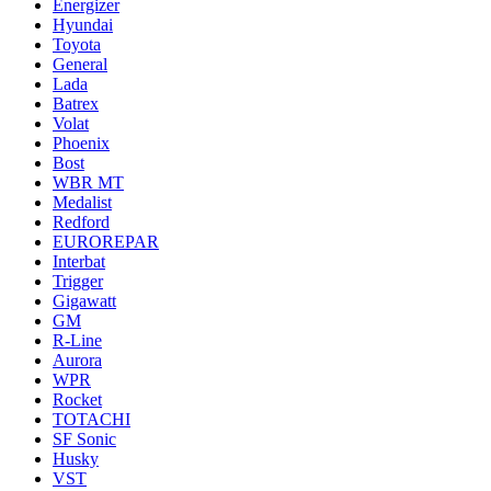
Energizer
Hyundai
Toyota
General
Lada
Batrex
Volat
Phoenix
Bost
WBR MT
Medalist
Redford
EUROREPAR
Interbat
Trigger
Gigawatt
GM
R-Line
Aurora
WPR
Rocket
TOTACHI
SF Sonic
Husky
VST