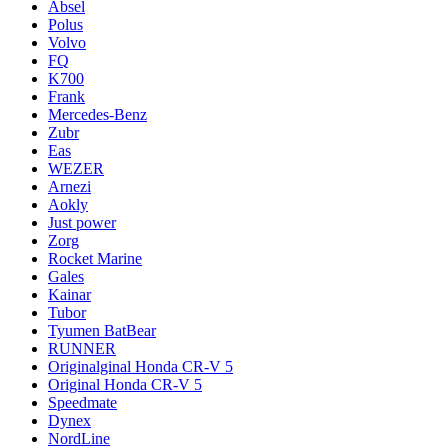
Absel
Polus
Volvo
FQ
K700
Frank
Mercedes-Benz
Zubr
Eas
WEZER
Arnezi
Aokly
Just power
Zorg
Rocket Marine
Gales
Kainar
Tubor
Tyumen BatBear
RUNNER
Originalginal Honda CR-V 5
Original Honda CR-V 5
Speedmate
Dynex
NordLine