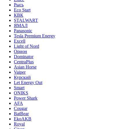
Рысь
Eco Start
КВК
STALWART
ЯМАЛ
Panasonic
Tesla Premium Energy
Excell
Light of Nord
Орион
Dominator
CentraPlus
Asian Horse
Vaiper
Курский
Let Energy Out
Smart
ONIKS
Power Shark
AFA
Cougar
BatBear
EkoAKB
Royal