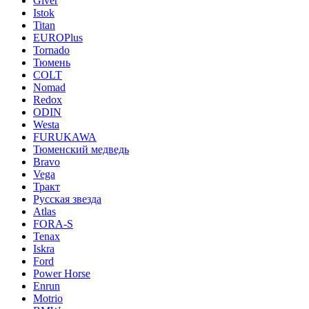
Giver
Istok
Titan
EUROPlus
Tornado
Тюмень
COLT
Nomad
Redox
ODIN
Westa
FURUKAWA
Тюменский медведь
Bravo
Vega
Тракт
Русская звезда
Atlas
FORA-S
Tenax
Iskra
Ford
Power Horse
Enrun
Motrio