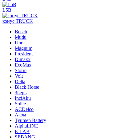
L5B
конус TRUCK
Bosch
Mutlu
Uno
Magnum
President
Dimaxx
EcoMax
Storm
Volt
Delta
Black Horse
Зверь
InciAku
Solite
ACDelco
Аком
Tyumen Battery
AlphaLINE
E-LAB
SEBANG