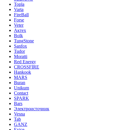
Topla
Varta
FireBall
Forse
Veter
Актех
Bolk
TungStone
Sanfox
Tudor
Moratti
Red Energy
CROSSFIRE
Hankook
MARS
Buran
Unikum
Contact
SPARK
Bars
Электроисточник
Vesna
Tab
GANZ
Exice