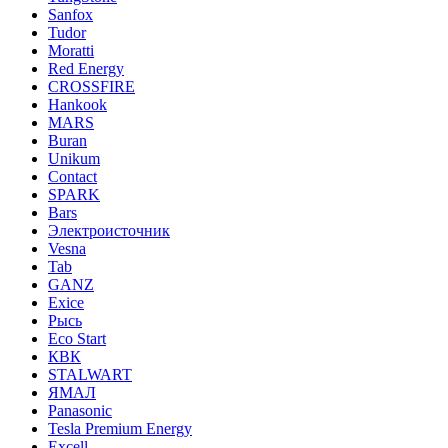
Sanfox
Tudor
Moratti
Red Energy
CROSSFIRE
Hankook
MARS
Buran
Unikum
Contact
SPARK
Bars
Электроисточник
Vesna
Tab
GANZ
Exice
Рысь
Eco Start
КВК
STALWART
ЯМАЛ
Panasonic
Tesla Premium Energy
Excell