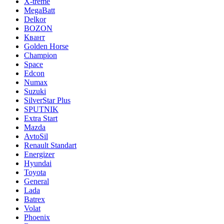
X-treme
MegaBatt
Delkor
BOZON
Квант
Golden Horse
Champion
Space
Edcon
Numax
Suzuki
SilverStar Plus
SPUTNIK
Extra Start
Mazda
AvtoSil
Renault Standart
Energizer
Hyundai
Toyota
General
Lada
Batrex
Volat
Phoenix