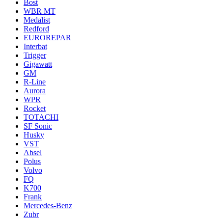
Bost
WBR MT
Medalist
Redford
EUROREPAR
Interbat
Trigger
Gigawatt
GM
R-Line
Aurora
WPR
Rocket
TOTACHI
SF Sonic
Husky
VST
Absel
Polus
Volvo
FQ
K700
Frank
Mercedes-Benz
Zubr