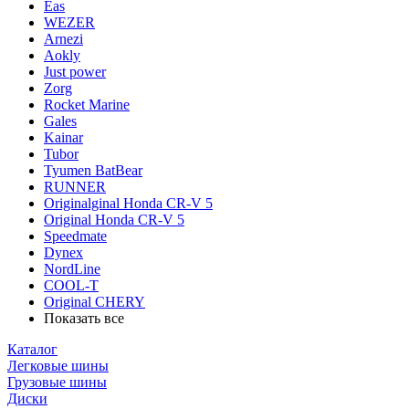
Eas
WEZER
Arnezi
Aokly
Just power
Zorg
Rocket Marine
Gales
Kainar
Tubor
Tyumen BatBear
RUNNER
Originalginal Honda CR-V 5
Original Honda CR-V 5
Speedmate
Dynex
NordLine
COOL-T
Original СHERY
Показать все
Каталог
Легковые шины
Грузовые шины
Диски