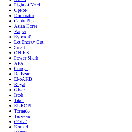
Light of Nord
Орион
Dominator
CentraPlus
Asian Horse
Vaiper
Курский
Let Energy Out
Smart
ONIKS
Power Shark
AFA
Cougar
BatBear
EkoAKB
Royal
Giver
Istok
Titan
EUROPlus
Tornado
Тюмень
COLT
Nomad