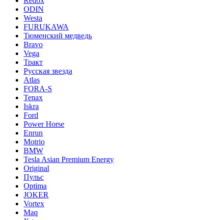
Redox
ODIN
Westa
FURUKAWA
Тюменский медведь
Bravo
Vega
Тракт
Русская звезда
Atlas
FORA-S
Tenax
Iskra
Ford
Power Horse
Enrun
Motrio
BMW
Tesla Asian Premium Energy
Original
Пульс
Optima
JOKER
Vortex
Maq