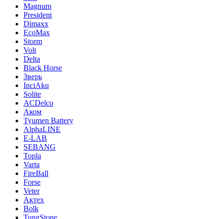
Magnum
President
Dimaxx
EcoMax
Storm
Volt
Delta
Black Horse
Зверь
InciAku
Solite
ACDelco
Аком
Tyumen Battery
AlphaLINE
E-LAB
SEBANG
Topla
Varta
FireBall
Forse
Veter
Актех
Bolk
TungStone