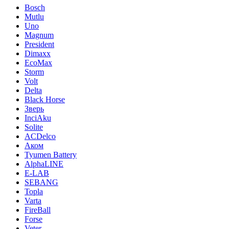
Bosch
Mutlu
Uno
Magnum
President
Dimaxx
EcoMax
Storm
Volt
Delta
Black Horse
Зверь
InciAku
Solite
ACDelco
Аком
Tyumen Battery
AlphaLINE
E-LAB
SEBANG
Topla
Varta
FireBall
Forse
Veter