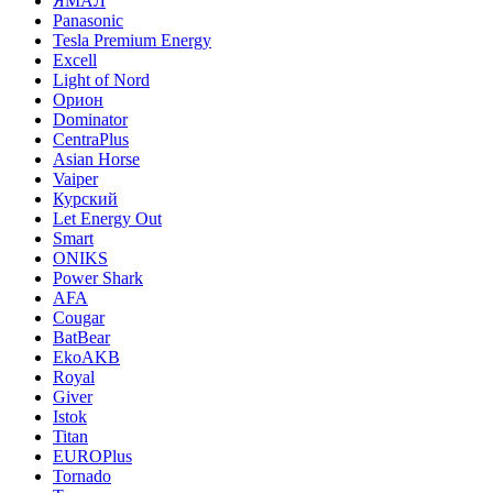
ЯМАЛ
Panasonic
Tesla Premium Energy
Excell
Light of Nord
Орион
Dominator
CentraPlus
Asian Horse
Vaiper
Курский
Let Energy Out
Smart
ONIKS
Power Shark
AFA
Cougar
BatBear
EkoAKB
Royal
Giver
Istok
Titan
EUROPlus
Tornado