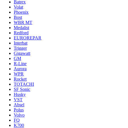
Batrex
Volat
Phoenix
Bost
WBR MT
Medalist
Redford
EUROREPAR
Interbat
Trigger
Gigawatt
GM
R-Line
Aurora
WPR
Rocket
TOTACHI
SF Sonic
Husky
VST
Absel
Polus
Volvo
FQ
K700