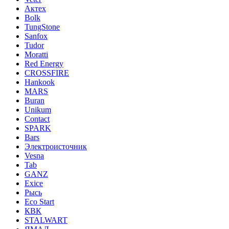
Актех
Bolk
TungStone
Sanfox
Tudor
Moratti
Red Energy
CROSSFIRE
Hankook
MARS
Buran
Unikum
Contact
SPARK
Bars
Электроисточник
Vesna
Tab
GANZ
Exice
Рысь
Eco Start
КВК
STALWART