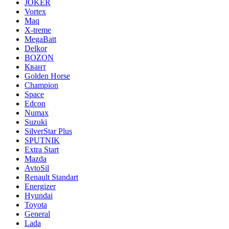
JOKER
Vortex
Maq
X-treme
MegaBatt
Delkor
BOZON
Квант
Golden Horse
Champion
Space
Edcon
Numax
Suzuki
SilverStar Plus
SPUTNIK
Extra Start
Mazda
AvtoSil
Renault Standart
Energizer
Hyundai
Toyota
General
Lada