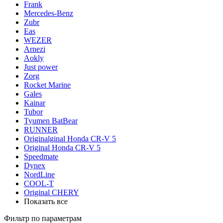
Frank
Mercedes-Benz
Zubr
Eas
WEZER
Arnezi
Aokly
Just power
Zorg
Rocket Marine
Gales
Kainar
Tubor
Tyumen BatBear
RUNNER
Originalginal Honda CR-V 5
Original Honda CR-V 5
Speedmate
Dynex
NordLine
COOL-T
Original СHERY
Показать все
Фильтр по параметрам