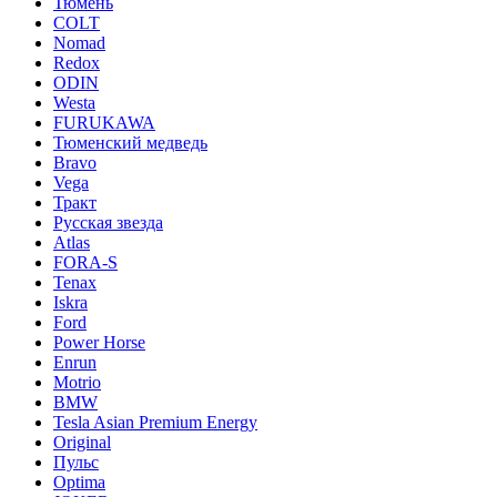
Тюмень
COLT
Nomad
Redox
ODIN
Westa
FURUKAWA
Тюменский медведь
Bravo
Vega
Тракт
Русская звезда
Atlas
FORA-S
Tenax
Iskra
Ford
Power Horse
Enrun
Motrio
BMW
Tesla Asian Premium Energy
Original
Пульс
Optima