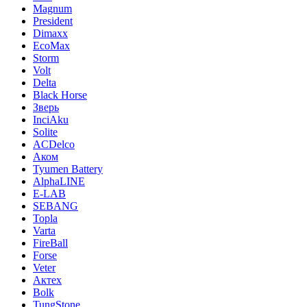
Magnum
President
Dimaxx
EcoMax
Storm
Volt
Delta
Black Horse
Зверь
InciAku
Solite
ACDelco
Аком
Tyumen Battery
AlphaLINE
E-LAB
SEBANG
Topla
Varta
FireBall
Forse
Veter
Актех
Bolk
TungStone