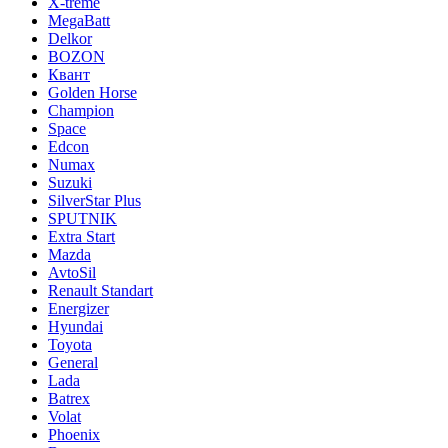
X-treme
MegaBatt
Delkor
BOZON
Квант
Golden Horse
Champion
Space
Edcon
Numax
Suzuki
SilverStar Plus
SPUTNIK
Extra Start
Mazda
AvtoSil
Renault Standart
Energizer
Hyundai
Toyota
General
Lada
Batrex
Volat
Phoenix