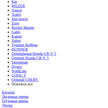
Eas
WEZER
Arnezi
Aokly
Just power
Zorg
Rocket Marine
Gales
Kainar
Tubor
Tyumen BatBear
RUNNER
Originalginal Honda CR-V 5
Original Honda CR-V 5
Speedmate
Dynex
NordLine
COOL-T
Original СHERY
Показать все
Каталог
Легковые шины
Грузовые шины
Диски