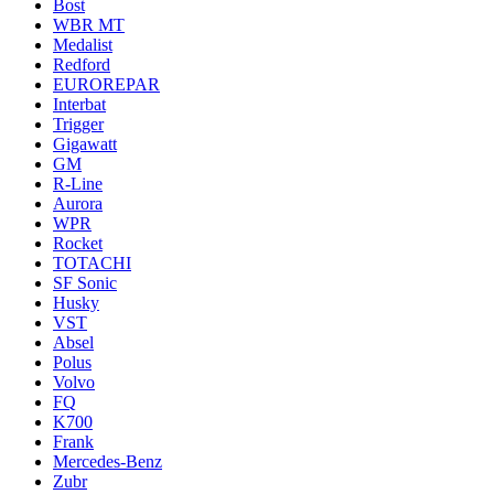
Bost
WBR MT
Medalist
Redford
EUROREPAR
Interbat
Trigger
Gigawatt
GM
R-Line
Aurora
WPR
Rocket
TOTACHI
SF Sonic
Husky
VST
Absel
Polus
Volvo
FQ
K700
Frank
Mercedes-Benz
Zubr