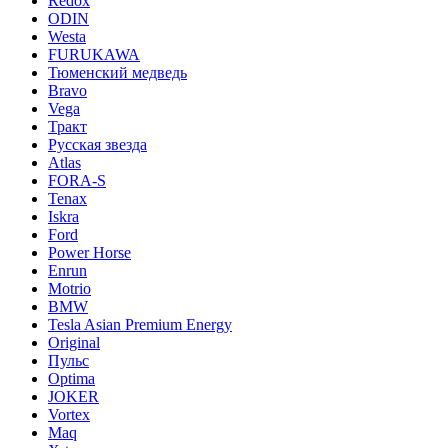
Redox
ODIN
Westa
FURUKAWA
Тюменский медведь
Bravo
Vega
Тракт
Русская звезда
Atlas
FORA-S
Tenax
Iskra
Ford
Power Horse
Enrun
Motrio
BMW
Tesla Asian Premium Energy
Original
Пульс
Optima
JOKER
Vortex
Maq