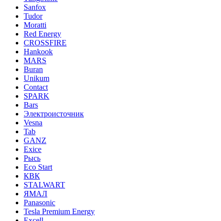
Sanfox
Tudor
Moratti
Red Energy
CROSSFIRE
Hankook
MARS
Buran
Unikum
Contact
SPARK
Bars
Электроисточник
Vesna
Tab
GANZ
Exice
Рысь
Eco Start
КВК
STALWART
ЯМАЛ
Panasonic
Tesla Premium Energy
Excell