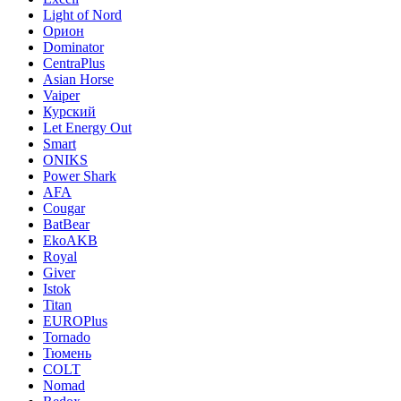
Light of Nord
Орион
Dominator
CentraPlus
Asian Horse
Vaiper
Курский
Let Energy Out
Smart
ONIKS
Power Shark
AFA
Cougar
BatBear
EkoAKB
Royal
Giver
Istok
Titan
EUROPlus
Tornado
Тюмень
COLT
Nomad