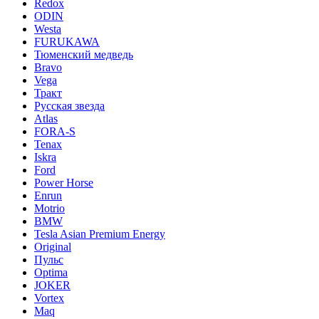
Redox
ODIN
Westa
FURUKAWA
Тюменский медведь
Bravo
Vega
Тракт
Русская звезда
Atlas
FORA-S
Tenax
Iskra
Ford
Power Horse
Enrun
Motrio
BMW
Tesla Asian Premium Energy
Original
Пульс
Optima
JOKER
Vortex
Maq