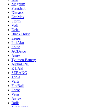
Magnum
President
Dimaxx
EcoMax
Storm
Volt
Delta
Black Horse
Зверь
InciAku
Solite
ACDelco
Аком
Tyumen Battery
AlphaLINE
E-LAB
SEBANG
Topla
Varta
FireBall
Forse
Veter
Актех
Bolk