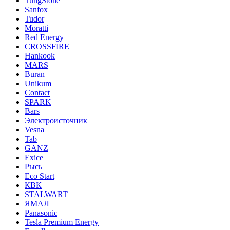
TungStone
Sanfox
Tudor
Moratti
Red Energy
CROSSFIRE
Hankook
MARS
Buran
Unikum
Contact
SPARK
Bars
Электроисточник
Vesna
Tab
GANZ
Exice
Рысь
Eco Start
КВК
STALWART
ЯМАЛ
Panasonic
Tesla Premium Energy