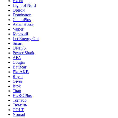
Excell
Light of Nord
Орион
Dominator
CentraPlus
Asian Horse
Vaiper
Курский
Let Energy Out
Smart
ONIKS
Power Shark
AFA
Cougar
BatBear
EkoAKB
Royal
Giver
Istok
Titan
EUROPlus
Tornado
Тюмень
COLT
Nomad