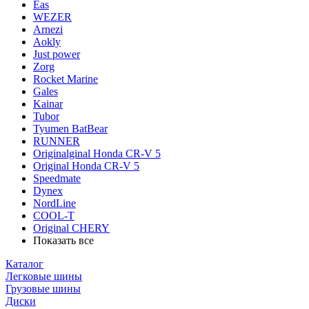
Eas
WEZER
Arnezi
Aokly
Just power
Zorg
Rocket Marine
Gales
Kainar
Tubor
Tyumen BatBear
RUNNER
Originalginal Honda CR-V 5
Original Honda CR-V 5
Speedmate
Dynex
NordLine
COOL-T
Original СHERY
Показать все
Каталог
Легковые шины
Грузовые шины
Диски