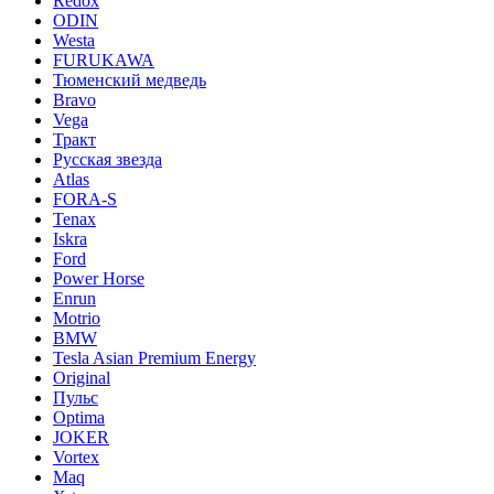
Redox
ODIN
Westa
FURUKAWA
Тюменский медведь
Bravo
Vega
Тракт
Русская звезда
Atlas
FORA-S
Tenax
Iskra
Ford
Power Horse
Enrun
Motrio
BMW
Tesla Asian Premium Energy
Original
Пульс
Optima
JOKER
Vortex
Maq