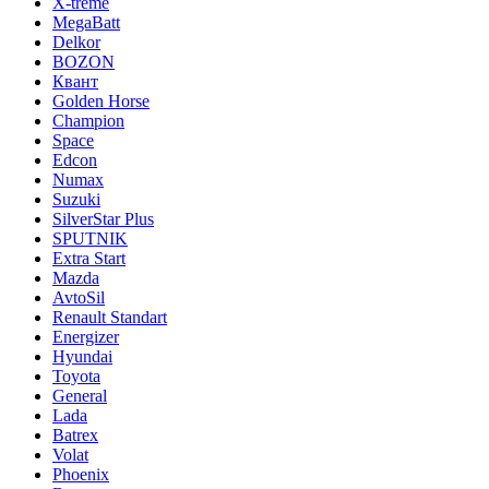
X-treme
MegaBatt
Delkor
BOZON
Квант
Golden Horse
Champion
Space
Edcon
Numax
Suzuki
SilverStar Plus
SPUTNIK
Extra Start
Mazda
AvtoSil
Renault Standart
Energizer
Hyundai
Toyota
General
Lada
Batrex
Volat
Phoenix