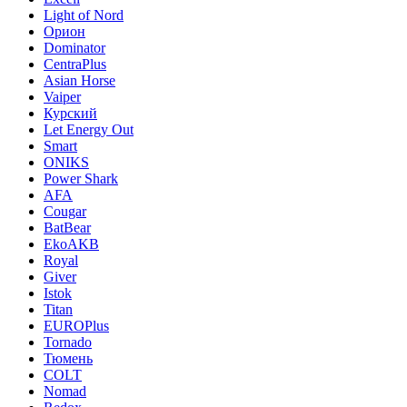
Light of Nord
Орион
Dominator
CentraPlus
Asian Horse
Vaiper
Курский
Let Energy Out
Smart
ONIKS
Power Shark
AFA
Cougar
BatBear
EkoAKB
Royal
Giver
Istok
Titan
EUROPlus
Tornado
Тюмень
COLT
Nomad