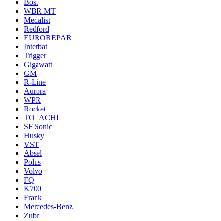
Bost
WBR MT
Medalist
Redford
EUROREPAR
Interbat
Trigger
Gigawatt
GM
R-Line
Aurora
WPR
Rocket
TOTACHI
SF Sonic
Husky
VST
Absel
Polus
Volvo
FQ
K700
Frank
Mercedes-Benz
Zubr