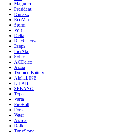
Magnum
President
Dimaxx
EcoMax
Storm
Volt
Delta
Black Horse
Зверь
InciAku
Solite
ACDelco
Аком
Tyumen Battery
AlphaLINE
E-LAB
SEBANG
Topla
Varta
FireBall
Forse
Veter
Актех
Bolk
TungStone