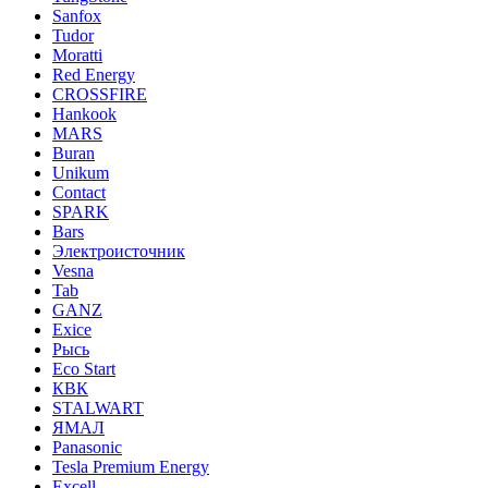
Sanfox
Tudor
Moratti
Red Energy
CROSSFIRE
Hankook
MARS
Buran
Unikum
Contact
SPARK
Bars
Электроисточник
Vesna
Tab
GANZ
Exice
Рысь
Eco Start
КВК
STALWART
ЯМАЛ
Panasonic
Tesla Premium Energy
Excell