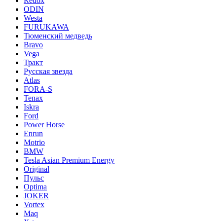
Redox
ODIN
Westa
FURUKAWA
Тюменский медведь
Bravo
Vega
Тракт
Русская звезда
Atlas
FORA-S
Tenax
Iskra
Ford
Power Horse
Enrun
Motrio
BMW
Tesla Asian Premium Energy
Original
Пульс
Optima
JOKER
Vortex
Maq