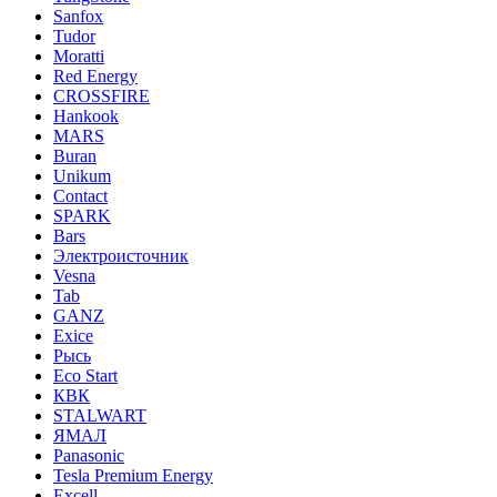
Sanfox
Tudor
Moratti
Red Energy
CROSSFIRE
Hankook
MARS
Buran
Unikum
Contact
SPARK
Bars
Электроисточник
Vesna
Tab
GANZ
Exice
Рысь
Eco Start
КВК
STALWART
ЯМАЛ
Panasonic
Tesla Premium Energy
Excell