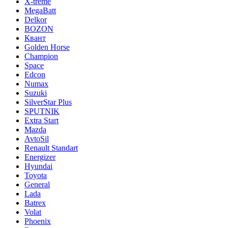
X-treme
MegaBatt
Delkor
BOZON
Квант
Golden Horse
Champion
Space
Edcon
Numax
Suzuki
SilverStar Plus
SPUTNIK
Extra Start
Mazda
AvtoSil
Renault Standart
Energizer
Hyundai
Toyota
General
Lada
Batrex
Volat
Phoenix