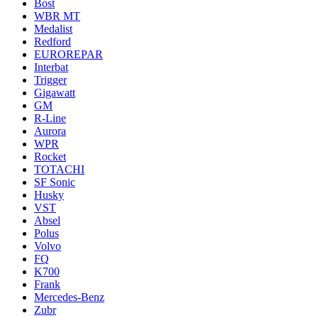
Bost
WBR MT
Medalist
Redford
EUROREPAR
Interbat
Trigger
Gigawatt
GM
R-Line
Aurora
WPR
Rocket
TOTACHI
SF Sonic
Husky
VST
Absel
Polus
Volvo
FQ
K700
Frank
Mercedes-Benz
Zubr