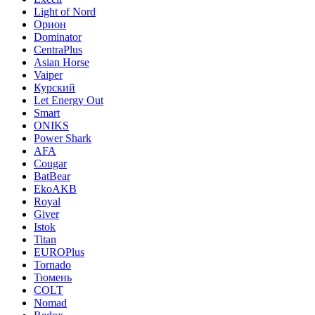
Light of Nord
Орион
Dominator
CentraPlus
Asian Horse
Vaiper
Курский
Let Energy Out
Smart
ONIKS
Power Shark
AFA
Cougar
BatBear
EkoAKB
Royal
Giver
Istok
Titan
EUROPlus
Tornado
Тюмень
COLT
Nomad