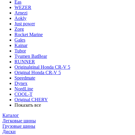
Eas
WEZER
Arnezi
Aokly
Just power
Zorg
Rocket Marine
Gales
Kainar
Tubor
Tyumen BatBear
RUNNER
Originalginal Honda CR-V 5
Original Honda CR-V 5
Speedmate
Dynex
NordLine
COOL-T
Original СHERY
Показать все
Каталог
Легковые шины
Грузовые шины
Диски