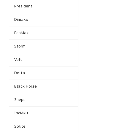
President
Dimaxx
EcoMax
Storm
Volt
Delta
Black Horse
Зверь
InciAku
Solite