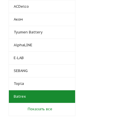
ACDelco
Аком
Tyumen Battery
AlphaLINE
E-LAB
SEBANG
Topla
Batrex
Показать все