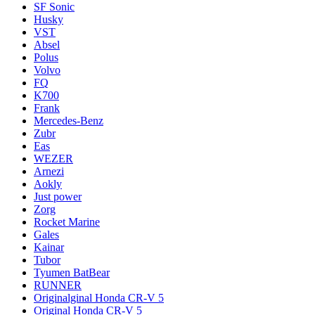
SF Sonic
Husky
VST
Absel
Polus
Volvo
FQ
K700
Frank
Mercedes-Benz
Zubr
Eas
WEZER
Arnezi
Aokly
Just power
Zorg
Rocket Marine
Gales
Kainar
Tubor
Tyumen BatBear
RUNNER
Originalginal Honda CR-V 5
Original Honda CR-V 5