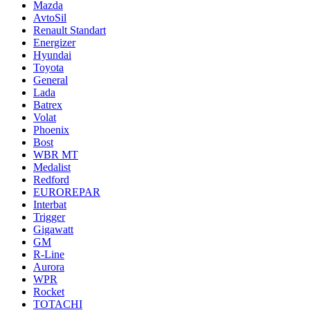
Mazda
AvtoSil
Renault Standart
Energizer
Hyundai
Toyota
General
Lada
Batrex
Volat
Phoenix
Bost
WBR MT
Medalist
Redford
EUROREPAR
Interbat
Trigger
Gigawatt
GM
R-Line
Aurora
WPR
Rocket
TOTACHI