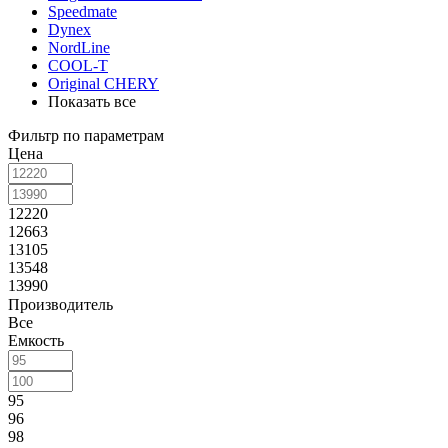
Speedmate
Dynex
NordLine
COOL-T
Original СHERY
Показать все
Фильтр по параметрам
Цена
12220
12663
13105
13548
13990
Производитель
Все
Емкость
95
96
98