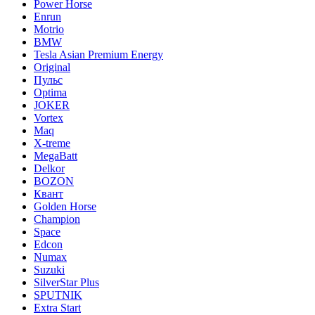
Power Horse
Enrun
Motrio
BMW
Tesla Asian Premium Energy
Original
Пульс
Optima
JOKER
Vortex
Maq
X-treme
MegaBatt
Delkor
BOZON
Квант
Golden Horse
Champion
Space
Edcon
Numax
Suzuki
SilverStar Plus
SPUTNIK
Extra Start