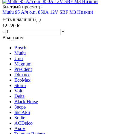
Быстрый просмотр
Mutlu 95 А/ч о.п. 850А 12V SBF M3 Низкий
Есть в наличии (1)
12 220
₽
-
+
В корзину
Bosch
Mutlu
Uno
Magnum
President
Dimaxx
EcoMax
Storm
Volt
Delta
Black Horse
Зверь
InciAku
Solite
ACDelco
Аком
Tyumen Battery