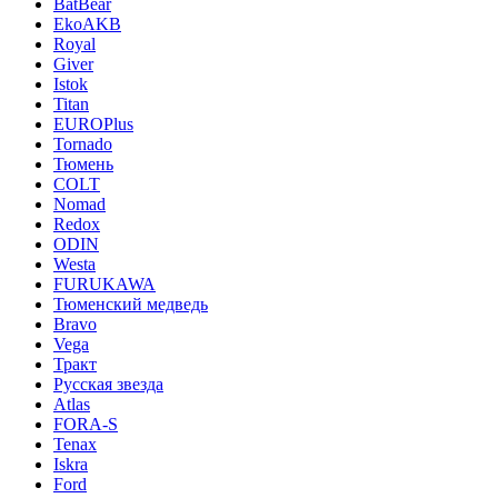
BatBear
EkoAKB
Royal
Giver
Istok
Titan
EUROPlus
Tornado
Тюмень
COLT
Nomad
Redox
ODIN
Westa
FURUKAWA
Тюменский медведь
Bravo
Vega
Тракт
Русская звезда
Atlas
FORA-S
Tenax
Iskra
Ford