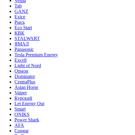
Vesna
Tab
GANZ
Exice
Рысь
Eco Start
КВК
STALWART
ЯМАЛ
Panasonic
Tesla Premium Energy
Excell
Light of Nord
Орион
Dominator
CentraPlus
Asian Horse
Vaiper
Курский
Let Energy Out
Smart
ONIKS
Power Shark
AFA
Cougar