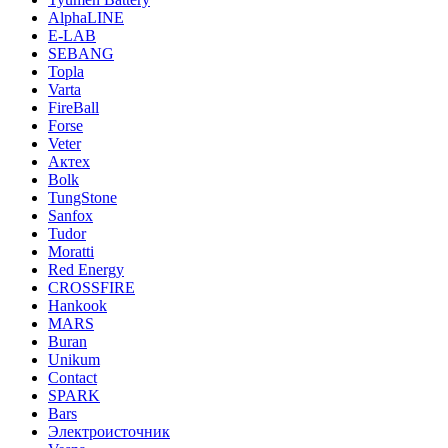
AlphaLINE
E-LAB
SEBANG
Topla
Varta
FireBall
Forse
Veter
Актех
Bolk
TungStone
Sanfox
Tudor
Moratti
Red Energy
CROSSFIRE
Hankook
MARS
Buran
Unikum
Contact
SPARK
Bars
Электроисточник