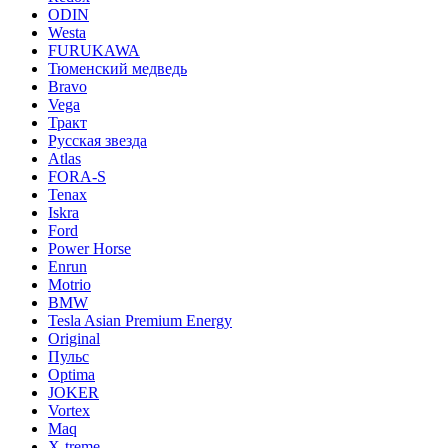
ODIN
Westa
FURUKAWA
Тюменский медведь
Bravo
Vega
Тракт
Русская звезда
Atlas
FORA-S
Tenax
Iskra
Ford
Power Horse
Enrun
Motrio
BMW
Tesla Asian Premium Energy
Original
Пульс
Optima
JOKER
Vortex
Maq
X-treme