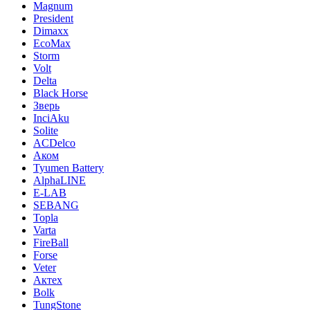
Magnum
President
Dimaxx
EcoMax
Storm
Volt
Delta
Black Horse
Зверь
InciAku
Solite
ACDelco
Аком
Tyumen Battery
AlphaLINE
E-LAB
SEBANG
Topla
Varta
FireBall
Forse
Veter
Актех
Bolk
TungStone