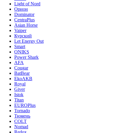
Light of Nord
Орион
Dominator
CentraPlus
Asian Horse
Vaiper
Курский
Let Energy Out
Smart
ONIKS
Power Shark
AFA
Cougar
BatBear
EkoAKB
Royal
Giver
Istok
Titan
EUROPlus
Tornado
Тюмень
COLT
Nomad
Redox