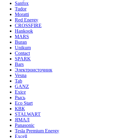
Sanfox
Tudor
Moratti
Red Energy
CROSSFIRE
Hankook
MARS
Buran
Unikum
Contact
SPARK
Bars
Электроисточник
Vesna
Tab
GANZ
Exice
Рысь
Eco Start
КВК
STALWART
ЯМАЛ
Panasonic
Tesla Premium Energy
Excell