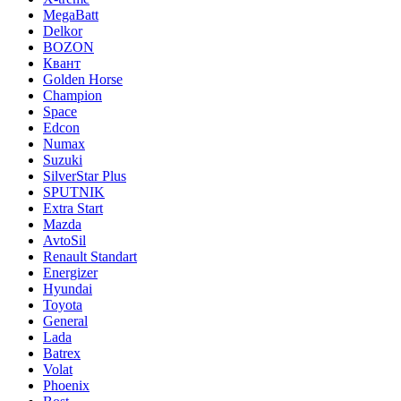
MegaBatt
Delkor
BOZON
Квант
Golden Horse
Champion
Space
Edcon
Numax
Suzuki
SilverStar Plus
SPUTNIK
Extra Start
Mazda
AvtoSil
Renault Standart
Energizer
Hyundai
Toyota
General
Lada
Batrex
Volat
Phoenix