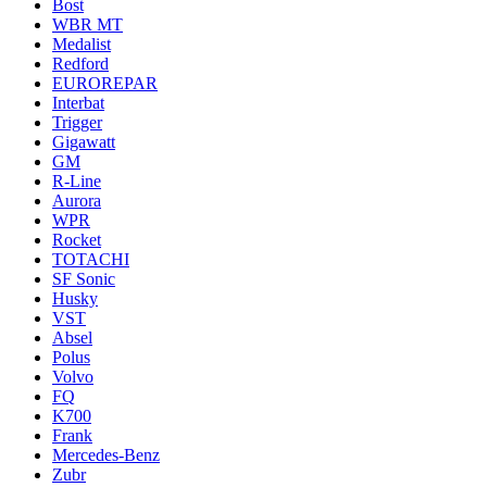
Bost
WBR MT
Medalist
Redford
EUROREPAR
Interbat
Trigger
Gigawatt
GM
R-Line
Aurora
WPR
Rocket
TOTACHI
SF Sonic
Husky
VST
Absel
Polus
Volvo
FQ
K700
Frank
Mercedes-Benz
Zubr