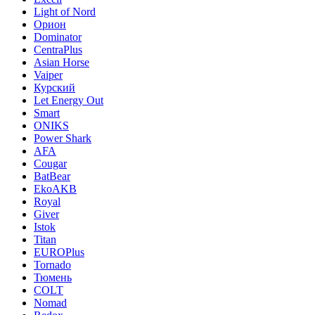
Light of Nord
Орион
Dominator
CentraPlus
Asian Horse
Vaiper
Курский
Let Energy Out
Smart
ONIKS
Power Shark
AFA
Cougar
BatBear
EkoAKB
Royal
Giver
Istok
Titan
EUROPlus
Tornado
Тюмень
COLT
Nomad