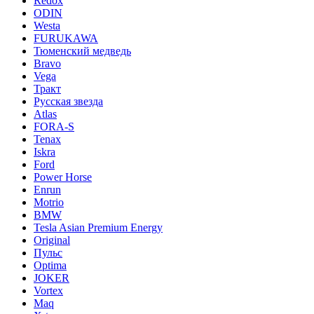
Redox
ODIN
Westa
FURUKAWA
Тюменский медведь
Bravo
Vega
Тракт
Русская звезда
Atlas
FORA-S
Tenax
Iskra
Ford
Power Horse
Enrun
Motrio
BMW
Tesla Asian Premium Energy
Original
Пульс
Optima
JOKER
Vortex
Maq