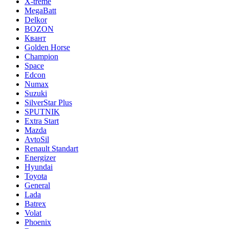
X-treme
MegaBatt
Delkor
BOZON
Квант
Golden Horse
Champion
Space
Edcon
Numax
Suzuki
SilverStar Plus
SPUTNIK
Extra Start
Mazda
AvtoSil
Renault Standart
Energizer
Hyundai
Toyota
General
Lada
Batrex
Volat
Phoenix