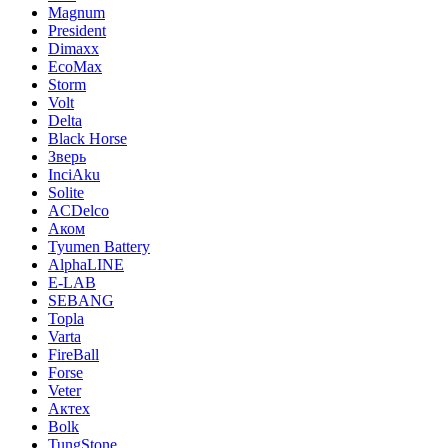
Magnum
President
Dimaxx
EcoMax
Storm
Volt
Delta
Black Horse
Зверь
InciAku
Solite
ACDelco
Аком
Tyumen Battery
AlphaLINE
E-LAB
SEBANG
Topla
Varta
FireBall
Forse
Veter
Актех
Bolk
TungStone