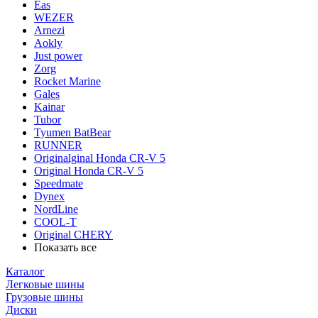
Eas
WEZER
Arnezi
Aokly
Just power
Zorg
Rocket Marine
Gales
Kainar
Tubor
Tyumen BatBear
RUNNER
Originalginal Honda CR-V 5
Original Honda CR-V 5
Speedmate
Dynex
NordLine
COOL-T
Original СHERY
Показать все
Каталог
Легковые шины
Грузовые шины
Диски