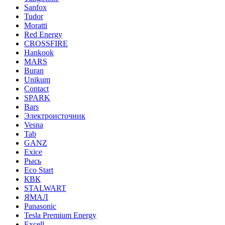
Sanfox
Tudor
Moratti
Red Energy
CROSSFIRE
Hankook
MARS
Buran
Unikum
Contact
SPARK
Bars
Электроисточник
Vesna
Tab
GANZ
Exice
Рысь
Eco Start
КВК
STALWART
ЯМАЛ
Panasonic
Tesla Premium Energy
Excell