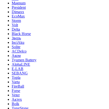
Magnum
President
Dimaxx
EcoMax
Storm
Volt
Delta
Black Horse
Зверь
InciAku
Solite
ACDelco
Аком
Tyumen Battery
AlphaLINE
E-LAB
SEBANG
Topla
Varta
FireBall
Forse
Veter
Актех
Bolk
TungStone