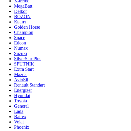
X-treme
MegaBatt
Delkor
BOZON
Квант
Golden Horse
Champion
Space
Edcon
Numax
Suzuki
SilverStar Plus
SPUTNIK
Extra Start
Mazda
AvtoSil
Renault Standart
Energizer
Hyundai
Toyota
General
Lada
Batrex
Volat
Phoenix