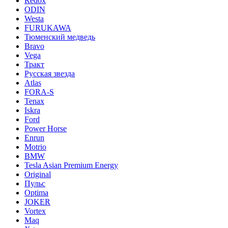
Redox
ODIN
Westa
FURUKAWA
Тюменский медведь
Bravo
Vega
Тракт
Русская звезда
Atlas
FORA-S
Tenax
Iskra
Ford
Power Horse
Enrun
Motrio
BMW
Tesla Asian Premium Energy
Original
Пульс
Optima
JOKER
Vortex
Maq