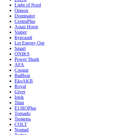
Light of Nord
Орион
Dominator
CentraPlus
Asian Horse
Vaiper
Курский
Let Energy Out
Smart
ONIKS
Power Shark
AFA
Cougar
BatBear
EkoAKB
Royal
Giver
Istok
Titan
EUROPlus
Tornado
Тюмень
COLT
Nomad