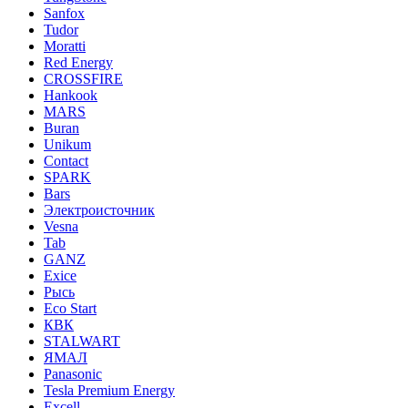
Sanfox
Tudor
Moratti
Red Energy
CROSSFIRE
Hankook
MARS
Buran
Unikum
Contact
SPARK
Bars
Электроисточник
Vesna
Tab
GANZ
Exice
Рысь
Eco Start
КВК
STALWART
ЯМАЛ
Panasonic
Tesla Premium Energy
Excell