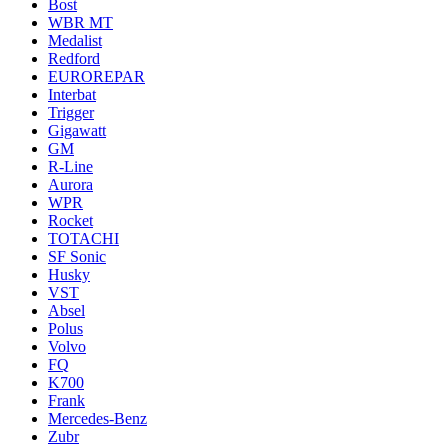
Bost
WBR MT
Medalist
Redford
EUROREPAR
Interbat
Trigger
Gigawatt
GM
R-Line
Aurora
WPR
Rocket
TOTACHI
SF Sonic
Husky
VST
Absel
Polus
Volvo
FQ
K700
Frank
Mercedes-Benz
Zubr