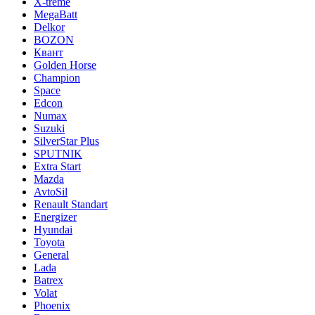
X-treme
MegaBatt
Delkor
BOZON
Квант
Golden Horse
Champion
Space
Edcon
Numax
Suzuki
SilverStar Plus
SPUTNIK
Extra Start
Mazda
AvtoSil
Renault Standart
Energizer
Hyundai
Toyota
General
Lada
Batrex
Volat
Phoenix