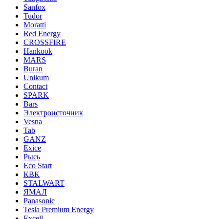
Sanfox
Tudor
Moratti
Red Energy
CROSSFIRE
Hankook
MARS
Buran
Unikum
Contact
SPARK
Bars
Электроисточник
Vesna
Tab
GANZ
Exice
Рысь
Eco Start
КВК
STALWART
ЯМАЛ
Panasonic
Tesla Premium Energy
Excell