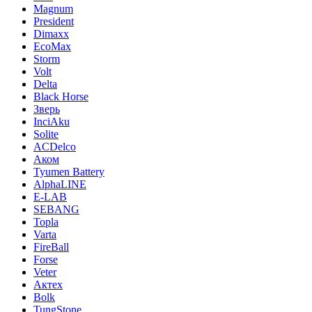
Magnum
President
Dimaxx
EcoMax
Storm
Volt
Delta
Black Horse
Зверь
InciAku
Solite
ACDelco
Аком
Tyumen Battery
AlphaLINE
E-LAB
SEBANG
Topla
Varta
FireBall
Forse
Veter
Актех
Bolk
TungStone