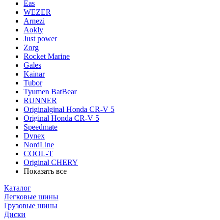
Eas
WEZER
Arnezi
Aokly
Just power
Zorg
Rocket Marine
Gales
Kainar
Tubor
Tyumen BatBear
RUNNER
Originalginal Honda CR-V 5
Original Honda CR-V 5
Speedmate
Dynex
NordLine
COOL-T
Original СHERY
Показать все
Каталог
Легковые шины
Грузовые шины
Диски