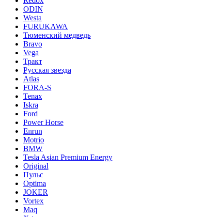
Redox
ODIN
Westa
FURUKAWA
Тюменский медведь
Bravo
Vega
Тракт
Русская звезда
Atlas
FORA-S
Tenax
Iskra
Ford
Power Horse
Enrun
Motrio
BMW
Tesla Asian Premium Energy
Original
Пульс
Optima
JOKER
Vortex
Maq