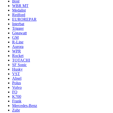
Bost
WBR MT
Medalist
Redford
EUROREPAR
Interbat
Trigger
Gigawatt
GM
R-Line
Aurora
WPR
Rocket
TOTACHI
SF Sonic
Husky
VST
Absel
Polus
Volvo
FQ
K700
Frank
Mercedes-Benz
Zubr