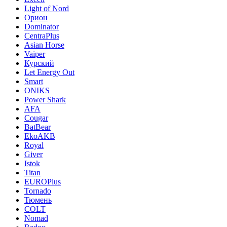
Light of Nord
Орион
Dominator
CentraPlus
Asian Horse
Vaiper
Курский
Let Energy Out
Smart
ONIKS
Power Shark
AFA
Cougar
BatBear
EkoAKB
Royal
Giver
Istok
Titan
EUROPlus
Tornado
Тюмень
COLT
Nomad