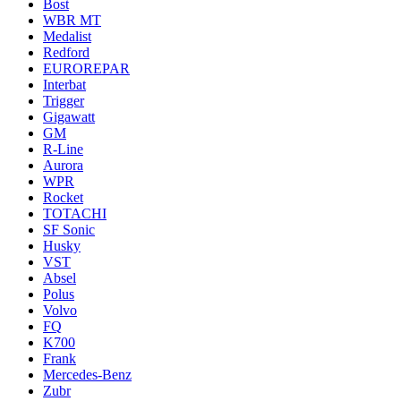
Bost
WBR MT
Medalist
Redford
EUROREPAR
Interbat
Trigger
Gigawatt
GM
R-Line
Aurora
WPR
Rocket
TOTACHI
SF Sonic
Husky
VST
Absel
Polus
Volvo
FQ
K700
Frank
Mercedes-Benz
Zubr