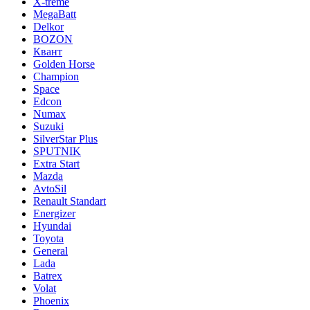
X-treme
MegaBatt
Delkor
BOZON
Квант
Golden Horse
Champion
Space
Edcon
Numax
Suzuki
SilverStar Plus
SPUTNIK
Extra Start
Mazda
AvtoSil
Renault Standart
Energizer
Hyundai
Toyota
General
Lada
Batrex
Volat
Phoenix