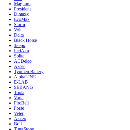
Magnum
President
Dimaxx
EcoMax
Storm
Volt
Delta
Black Horse
Зверь
InciAku
Solite
ACDelco
Аком
Tyumen Battery
AlphaLINE
E-LAB
SEBANG
Topla
Varta
FireBall
Forse
Veter
Актех
Bolk
TungStone