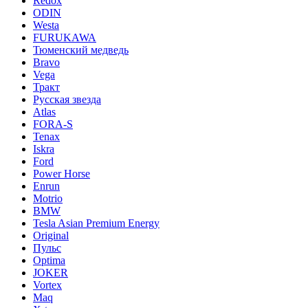
Redox
ODIN
Westa
FURUKAWA
Тюменский медведь
Bravo
Vega
Тракт
Русская звезда
Atlas
FORA-S
Tenax
Iskra
Ford
Power Horse
Enrun
Motrio
BMW
Tesla Asian Premium Energy
Original
Пульс
Optima
JOKER
Vortex
Maq