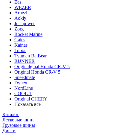
Eas
WEZER
Arnezi
Aokly
Just power
Zorg
Rocket Marine
Gales
Kainar
Tubor
Tyumen BatBear
RUNNER
Originalginal Honda CR-V 5
Original Honda CR-V 5
Speedmate
Dynex
NordLine
COOL-T
Original СHERY
Показать все
Каталог
Легковые шины
Грузовые шины
Диски