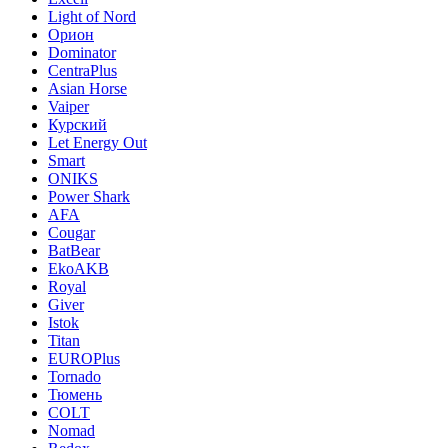
Light of Nord
Орион
Dominator
CentraPlus
Asian Horse
Vaiper
Курский
Let Energy Out
Smart
ONIKS
Power Shark
AFA
Cougar
BatBear
EkoAKB
Royal
Giver
Istok
Titan
EUROPlus
Tornado
Тюмень
COLT
Nomad