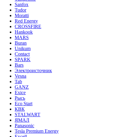
Sanfox
Tudor
Moratti
Red Energy
CROSSFIRE
Hankook
MARS
Buran
Unikum
Contact
SPARK
Bars
Электроисточник
Vesna
Tab
GANZ
Exice
Рысь
Eco Start
КВК
STALWART
ЯМАЛ
Panasonic
Tesla Premium Energy
Excell