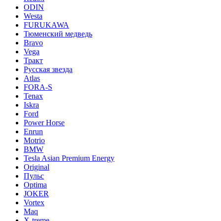
ODIN
Westa
FURUKAWA
Тюменский медведь
Bravo
Vega
Тракт
Русская звезда
Atlas
FORA-S
Tenax
Iskra
Ford
Power Horse
Enrun
Motrio
BMW
Tesla Asian Premium Energy
Original
Пульс
Optima
JOKER
Vortex
Maq
X-treme