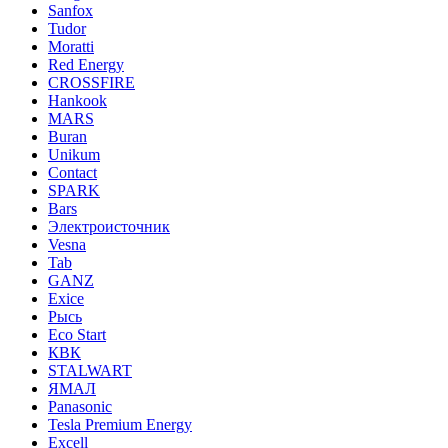
Sanfox
Tudor
Moratti
Red Energy
CROSSFIRE
Hankook
MARS
Buran
Unikum
Contact
SPARK
Bars
Электроисточник
Vesna
Tab
GANZ
Exice
Рысь
Eco Start
КВК
STALWART
ЯМАЛ
Panasonic
Tesla Premium Energy
Excell