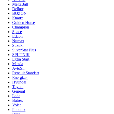
MegaBatt
Delkor
BOZON
Квант
Golden Horse
Champion
Space
Edcon
Numax
Suzuki
SilverStar Plus
SPUTNIK
Extra Start
Mazda
AvtoSil
Renault Standart
Energizer
Hyundai
Toyota
General
Lada
Batrex
Volat
Phoenix