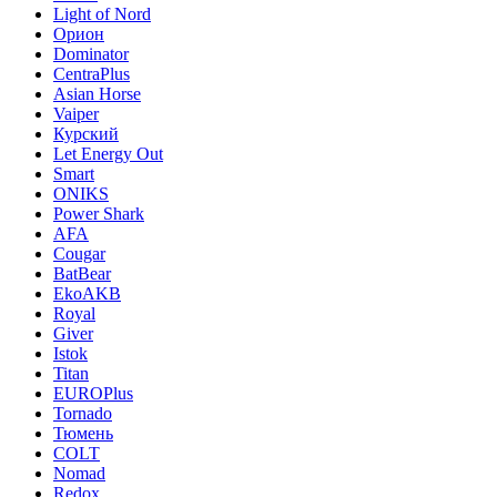
Light of Nord
Орион
Dominator
CentraPlus
Asian Horse
Vaiper
Курский
Let Energy Out
Smart
ONIKS
Power Shark
AFA
Cougar
BatBear
EkoAKB
Royal
Giver
Istok
Titan
EUROPlus
Tornado
Тюмень
COLT
Nomad
Redox