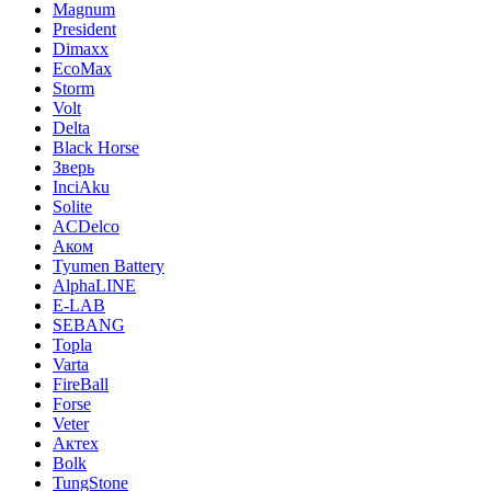
Magnum
President
Dimaxx
EcoMax
Storm
Volt
Delta
Black Horse
Зверь
InciAku
Solite
ACDelco
Аком
Tyumen Battery
AlphaLINE
E-LAB
SEBANG
Topla
Varta
FireBall
Forse
Veter
Актех
Bolk
TungStone