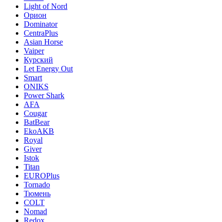
Light of Nord
Орион
Dominator
CentraPlus
Asian Horse
Vaiper
Курский
Let Energy Out
Smart
ONIKS
Power Shark
AFA
Cougar
BatBear
EkoAKB
Royal
Giver
Istok
Titan
EUROPlus
Tornado
Тюмень
COLT
Nomad
Redox