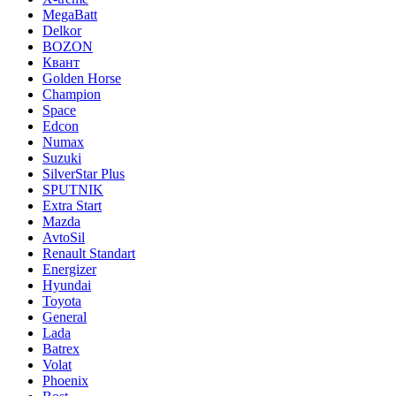
MegaBatt
Delkor
BOZON
Квант
Golden Horse
Champion
Space
Edcon
Numax
Suzuki
SilverStar Plus
SPUTNIK
Extra Start
Mazda
AvtoSil
Renault Standart
Energizer
Hyundai
Toyota
General
Lada
Batrex
Volat
Phoenix