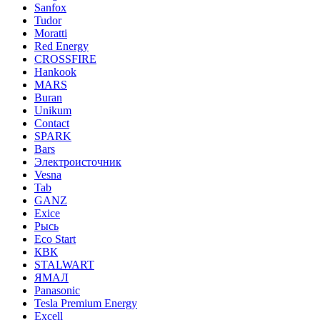
Sanfox
Tudor
Moratti
Red Energy
CROSSFIRE
Hankook
MARS
Buran
Unikum
Contact
SPARK
Bars
Электроисточник
Vesna
Tab
GANZ
Exice
Рысь
Eco Start
КВК
STALWART
ЯМАЛ
Panasonic
Tesla Premium Energy
Excell