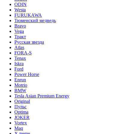
ODIN
Westa
FURUKAWA
Тюменский медведь
Bravo
Vega
Тракт
Русская звезда
Atlas
FORA-S
Tenax
Iskra
Ford
Power Horse
Enrun
Motrio
BMW
Tesla Asian Premium Energy
Original
Пульс
Optima
JOKER
Vortex
Maq
X-treme