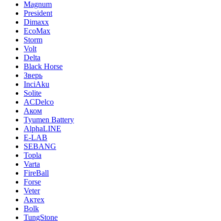
Magnum
President
Dimaxx
EcoMax
Storm
Volt
Delta
Black Horse
Зверь
InciAku
Solite
ACDelco
Аком
Tyumen Battery
AlphaLINE
E-LAB
SEBANG
Topla
Varta
FireBall
Forse
Veter
Актех
Bolk
TungStone