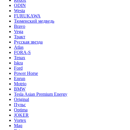
Redox
ODIN
Westa
FURUKAWA
Тюменский медведь
Bravo
Vega
Тракт
Русская звезда
Atlas
FORA-S
Tenax
Iskra
Ford
Power Horse
Enrun
Motrio
BMW
Tesla Asian Premium Energy
Original
Пульс
Optima
JOKER
Vortex
Maq