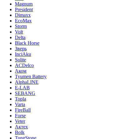
Magnum
President
Dimaxx
EcoMax
Storm
Volt
Delta
Black Horse
Зверь
InciAku
Solite
ACDelco
Аком
Tyumen Battery
AlphaLINE
E-LAB
SEBANG
Topla
Varta
FireBall
Forse
Veter
Актех
Bolk
TungStone