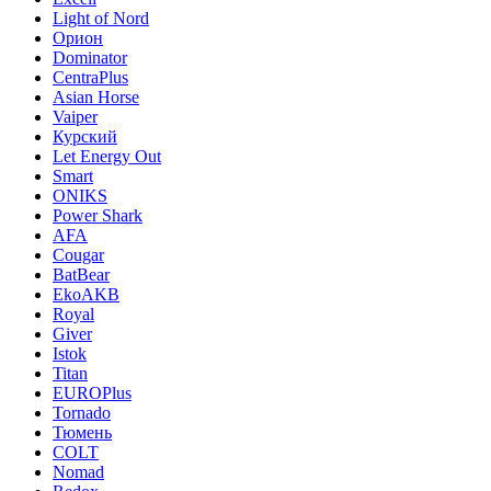
Light of Nord
Орион
Dominator
CentraPlus
Asian Horse
Vaiper
Курский
Let Energy Out
Smart
ONIKS
Power Shark
AFA
Cougar
BatBear
EkoAKB
Royal
Giver
Istok
Titan
EUROPlus
Tornado
Тюмень
COLT
Nomad