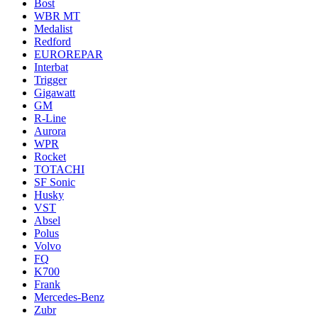
Bost
WBR MT
Medalist
Redford
EUROREPAR
Interbat
Trigger
Gigawatt
GM
R-Line
Aurora
WPR
Rocket
TOTACHI
SF Sonic
Husky
VST
Absel
Polus
Volvo
FQ
K700
Frank
Mercedes-Benz
Zubr