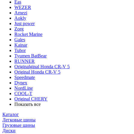
Eas
WEZER
Arnezi
Aokly
Just power
Zorg
Rocket Marine
Gales
Kainar
Tubor
Tyumen BatBear
RUNNER
Originalginal Honda CR-V 5
Original Honda CR-V 5
Speedmate
Dynex
NordLine
COOL-T
Original СHERY
Показать все
Каталог
Легковые шины
Грузовые шины
Диски