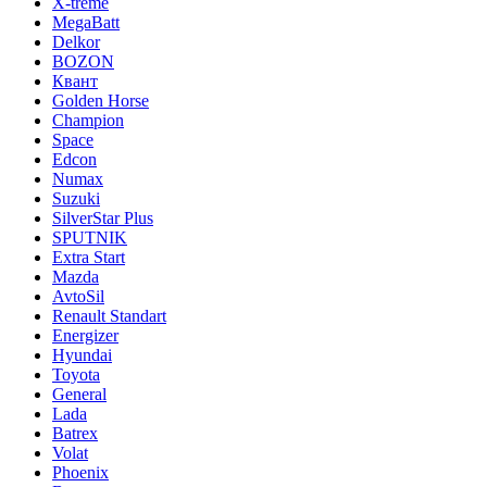
X-treme
MegaBatt
Delkor
BOZON
Квант
Golden Horse
Champion
Space
Edcon
Numax
Suzuki
SilverStar Plus
SPUTNIK
Extra Start
Mazda
AvtoSil
Renault Standart
Energizer
Hyundai
Toyota
General
Lada
Batrex
Volat
Phoenix