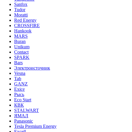
Sanfox
Tudor
Moratti
Red Energy
CROSSFIRE
Hankook
MARS
Buran
Unikum
Contact
SPARK
Bars
Электроисточник
Vesna
Tab
GANZ
Exice
Рысь
Eco Start
КВК
STALWART
ЯМАЛ
Panasonic
Tesla Premium Energy
Excell