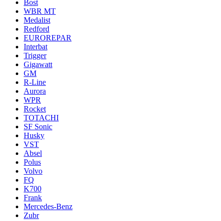
Bost
WBR MT
Medalist
Redford
EUROREPAR
Interbat
Trigger
Gigawatt
GM
R-Line
Aurora
WPR
Rocket
TOTACHI
SF Sonic
Husky
VST
Absel
Polus
Volvo
FQ
K700
Frank
Mercedes-Benz
Zubr