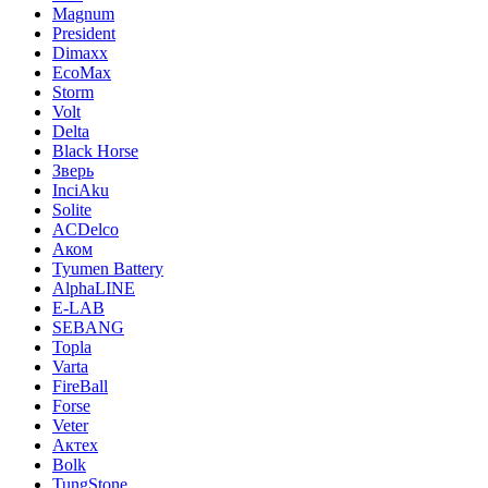
Magnum
President
Dimaxx
EcoMax
Storm
Volt
Delta
Black Horse
Зверь
InciAku
Solite
ACDelco
Аком
Tyumen Battery
AlphaLINE
E-LAB
SEBANG
Topla
Varta
FireBall
Forse
Veter
Актех
Bolk
TungStone