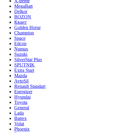
X-treme
MegaBatt
Delkor
BOZON
Квант
Golden Horse
Champion
Space
Edcon
Numax
Suzuki
SilverStar Plus
SPUTNIK
Extra Start
Mazda
AvtoSil
Renault Standart
Energizer
Hyundai
Toyota
General
Lada
Batrex
Volat
Phoenix