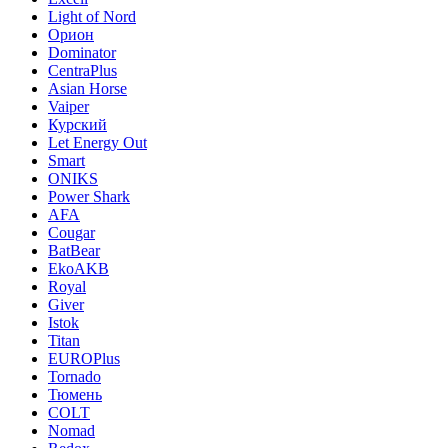
Light of Nord
Орион
Dominator
CentraPlus
Asian Horse
Vaiper
Курский
Let Energy Out
Smart
ONIKS
Power Shark
AFA
Cougar
BatBear
EkoAKB
Royal
Giver
Istok
Titan
EUROPlus
Tornado
Тюмень
COLT
Nomad