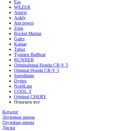
Eas
WEZER
Arnezi
Aokly
Just power
Zorg
Rocket Marine
Gales
Kainar
Tubor
Tyumen BatBear
RUNNER
Originalginal Honda CR-V 5
Original Honda CR-V 5
Speedmate
Dynex
NordLine
COOL-T
Original СHERY
Показать все
Каталог
Легковые шины
Грузовые шины
Диски