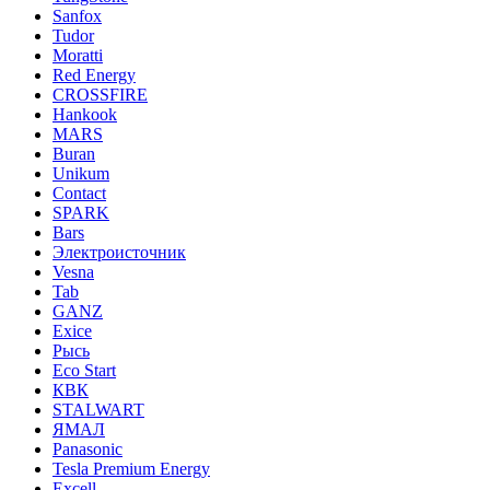
Sanfox
Tudor
Moratti
Red Energy
CROSSFIRE
Hankook
MARS
Buran
Unikum
Contact
SPARK
Bars
Электроисточник
Vesna
Tab
GANZ
Exice
Рысь
Eco Start
КВК
STALWART
ЯМАЛ
Panasonic
Tesla Premium Energy
Excell