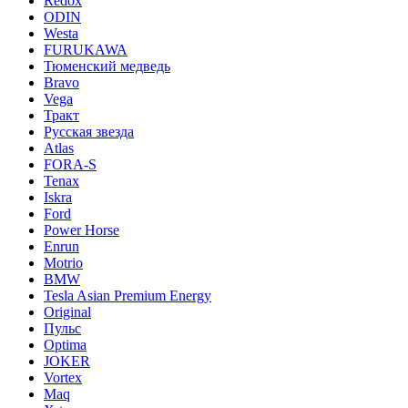
Redox
ODIN
Westa
FURUKAWA
Тюменский медведь
Bravo
Vega
Тракт
Русская звезда
Atlas
FORA-S
Tenax
Iskra
Ford
Power Horse
Enrun
Motrio
BMW
Tesla Asian Premium Energy
Original
Пульс
Optima
JOKER
Vortex
Maq