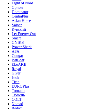
Light of Nord
Орион
Dominator
CentraPlus
Asian Horse
Vaiper
Курский
Let Energy Out
Smart
ONIKS
Power Shark
AFA
Cougar
BatBear
EkoAKB
Royal
Giver
Istok
Titan
EUROPlus
Tornado
Тюмень
COLT
Nomad
Redox