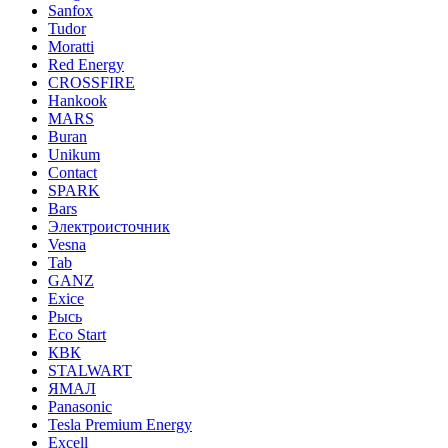
Sanfox
Tudor
Moratti
Red Energy
CROSSFIRE
Hankook
MARS
Buran
Unikum
Contact
SPARK
Bars
Электроисточник
Vesna
Tab
GANZ
Exice
Рысь
Eco Start
КВК
STALWART
ЯМАЛ
Panasonic
Tesla Premium Energy
Excell