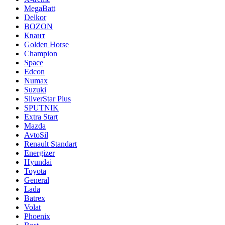
MegaBatt
Delkor
BOZON
Квант
Golden Horse
Champion
Space
Edcon
Numax
Suzuki
SilverStar Plus
SPUTNIK
Extra Start
Mazda
AvtoSil
Renault Standart
Energizer
Hyundai
Toyota
General
Lada
Batrex
Volat
Phoenix