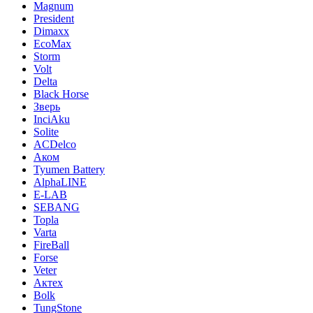
Magnum
President
Dimaxx
EcoMax
Storm
Volt
Delta
Black Horse
Зверь
InciAku
Solite
ACDelco
Аком
Tyumen Battery
AlphaLINE
E-LAB
SEBANG
Topla
Varta
FireBall
Forse
Veter
Актех
Bolk
TungStone