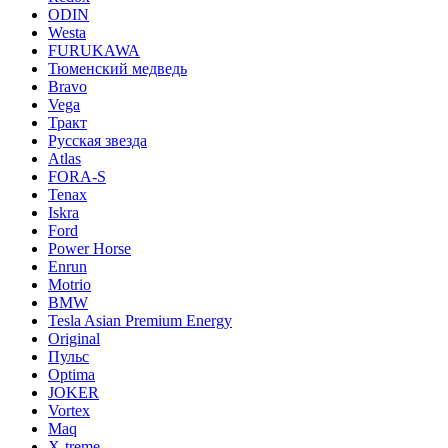
ODIN
Westa
FURUKAWA
Тюменский медведь
Bravo
Vega
Тракт
Русская звезда
Atlas
FORA-S
Tenax
Iskra
Ford
Power Horse
Enrun
Motrio
BMW
Tesla Asian Premium Energy
Original
Пульс
Optima
JOKER
Vortex
Maq
X-treme