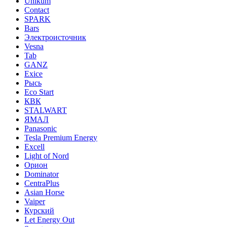
Unikum
Contact
SPARK
Bars
Электроисточник
Vesna
Tab
GANZ
Exice
Рысь
Eco Start
КВК
STALWART
ЯМАЛ
Panasonic
Tesla Premium Energy
Excell
Light of Nord
Орион
Dominator
CentraPlus
Asian Horse
Vaiper
Курский
Let Energy Out