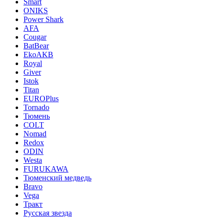
Smart
ONIKS
Power Shark
AFA
Cougar
BatBear
EkoAKB
Royal
Giver
Istok
Titan
EUROPlus
Tornado
Тюмень
COLT
Nomad
Redox
ODIN
Westa
FURUKAWA
Тюменский медведь
Bravo
Vega
Тракт
Русская звезда