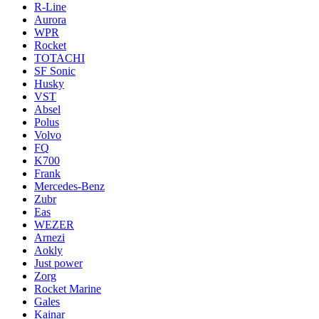
R-Line
Aurora
WPR
Rocket
TOTACHI
SF Sonic
Husky
VST
Absel
Polus
Volvo
FQ
K700
Frank
Mercedes-Benz
Zubr
Eas
WEZER
Arnezi
Aokly
Just power
Zorg
Rocket Marine
Gales
Kainar