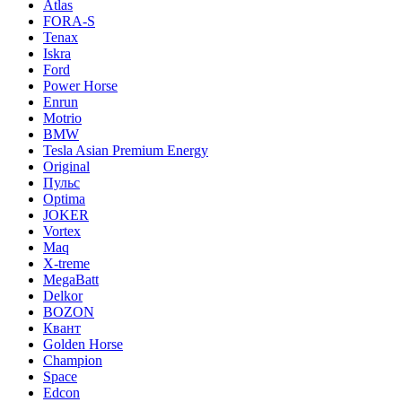
Atlas
FORA-S
Tenax
Iskra
Ford
Power Horse
Enrun
Motrio
BMW
Tesla Asian Premium Energy
Original
Пульс
Optima
JOKER
Vortex
Maq
X-treme
MegaBatt
Delkor
BOZON
Квант
Golden Horse
Champion
Space
Edcon