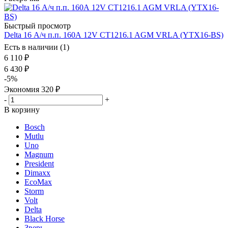
Быстрый просмотр
Delta 16 А/ч п.п. 160А 12V CT1216.1 AGM VRLA (YTX16-BS)
Есть в наличии (1)
6 110
₽
6 430
₽
-
5
%
Экономия
320
₽
-
+
В корзину
Bosch
Mutlu
Uno
Magnum
President
Dimaxx
EcoMax
Storm
Volt
Delta
Black Horse
Зверь