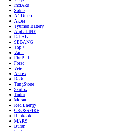
InciAku
Solite
ACDelco
Аком
Tyumen Battery
AlphaLINE
E-LAB
SEBANG
Topla
Varta
FireBall
Forse
Veter
Актех
Bolk
TungStone
Sanfox
Tudor
Moratti
Red Energy
CROSSFIRE
Hankook
MARS
Buran