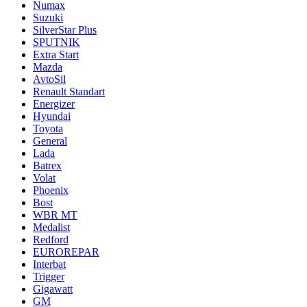
Numax
Suzuki
SilverStar Plus
SPUTNIK
Extra Start
Mazda
AvtoSil
Renault Standart
Energizer
Hyundai
Toyota
General
Lada
Batrex
Volat
Phoenix
Bost
WBR MT
Medalist
Redford
EUROREPAR
Interbat
Trigger
Gigawatt
GM