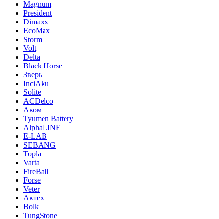
Magnum
President
Dimaxx
EcoMax
Storm
Volt
Delta
Black Horse
Зверь
InciAku
Solite
ACDelco
Аком
Tyumen Battery
AlphaLINE
E-LAB
SEBANG
Topla
Varta
FireBall
Forse
Veter
Актех
Bolk
TungStone