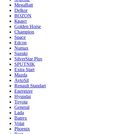
MegaBatt
Delkor
BOZON
Квант
Golden Horse
Champion
Space
Edcon
Numax
Suzuki
SilverStar Plus
SPUTNIK
Extra Start
Mazda
AvtoSil
Renault Standart
Energizer
Hyundai
Toyota
General
Lada
Batrex
Volat
Phoenix