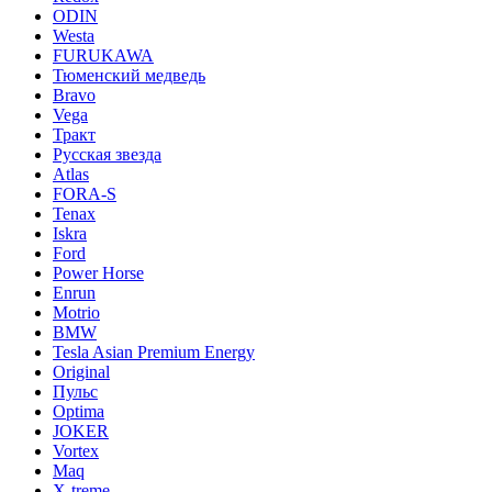
ODIN
Westa
FURUKAWA
Тюменский медведь
Bravo
Vega
Тракт
Русская звезда
Atlas
FORA-S
Tenax
Iskra
Ford
Power Horse
Enrun
Motrio
BMW
Tesla Asian Premium Energy
Original
Пульс
Optima
JOKER
Vortex
Maq
X-treme