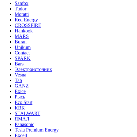
Sanfox
Tudor
Moratti
Red Energy
CROSSFIRE
Hankook
MARS
Buran
Unikum
Contact
SPARK
Bars
Электроисточник
Vesna
Tab
GANZ
Exice
Рысь
Eco Start
КВК
STALWART
ЯМАЛ
Panasonic
Tesla Premium Energy
Excell