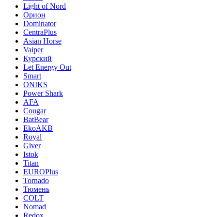
Light of Nord
Орион
Dominator
CentraPlus
Asian Horse
Vaiper
Курский
Let Energy Out
Smart
ONIKS
Power Shark
AFA
Cougar
BatBear
EkoAKB
Royal
Giver
Istok
Titan
EUROPlus
Tornado
Тюмень
COLT
Nomad
Redox