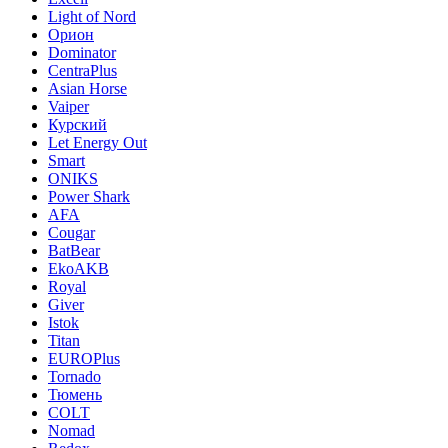
Light of Nord
Орион
Dominator
CentraPlus
Asian Horse
Vaiper
Курский
Let Energy Out
Smart
ONIKS
Power Shark
AFA
Cougar
BatBear
EkoAKB
Royal
Giver
Istok
Titan
EUROPlus
Tornado
Тюмень
COLT
Nomad