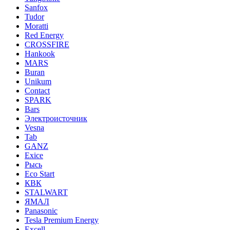
Sanfox
Tudor
Moratti
Red Energy
CROSSFIRE
Hankook
MARS
Buran
Unikum
Contact
SPARK
Bars
Электроисточник
Vesna
Tab
GANZ
Exice
Рысь
Eco Start
КВК
STALWART
ЯМАЛ
Panasonic
Tesla Premium Energy
Excell