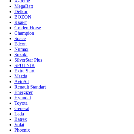
X-treme
MegaBatt
Delkor
BOZON
Квант
Golden Horse
Champion
Space
Edcon
Numax
Suzuki
SilverStar Plus
SPUTNIK
Extra Start
Mazda
AvtoSil
Renault Standart
Energizer
Hyundai
Toyota
General
Lada
Batrex
Volat
Phoenix