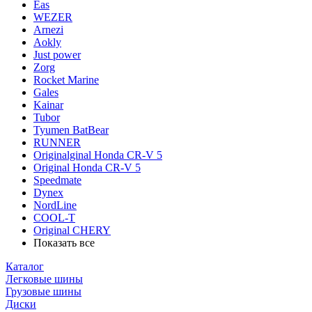
Eas
WEZER
Arnezi
Aokly
Just power
Zorg
Rocket Marine
Gales
Kainar
Tubor
Tyumen BatBear
RUNNER
Originalginal Honda CR-V 5
Original Honda CR-V 5
Speedmate
Dynex
NordLine
COOL-T
Original СHERY
Показать все
Каталог
Легковые шины
Грузовые шины
Диски