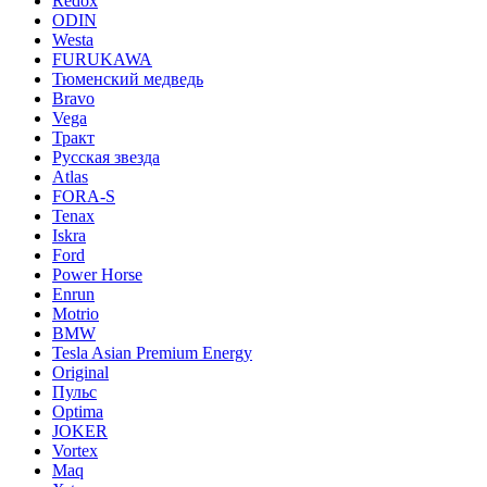
Redox
ODIN
Westa
FURUKAWA
Тюменский медведь
Bravo
Vega
Тракт
Русская звезда
Atlas
FORA-S
Tenax
Iskra
Ford
Power Horse
Enrun
Motrio
BMW
Tesla Asian Premium Energy
Original
Пульс
Optima
JOKER
Vortex
Maq