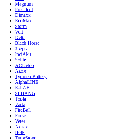
Magnum
President
Dimaxx
EcoMax
Storm
Volt
Delta
Black Horse
Зверь
InciAku
Solite
ACDelco
Аком
Tyumen Battery
AlphaLINE
E-LAB
SEBANG
Topla
Varta
FireBall
Forse
Veter
Актех
Bolk
TungStone