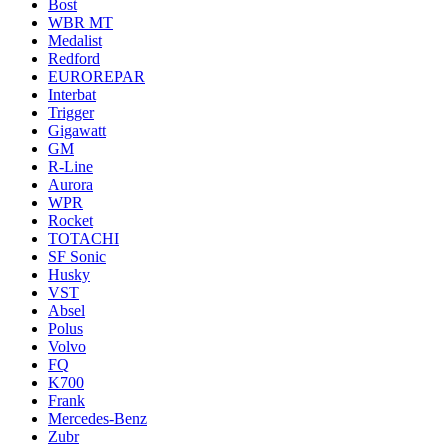
Bost
WBR MT
Medalist
Redford
EUROREPAR
Interbat
Trigger
Gigawatt
GM
R-Line
Aurora
WPR
Rocket
TOTACHI
SF Sonic
Husky
VST
Absel
Polus
Volvo
FQ
K700
Frank
Mercedes-Benz
Zubr