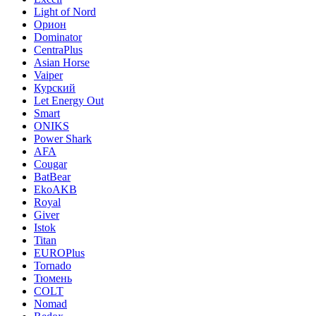
Light of Nord
Орион
Dominator
CentraPlus
Asian Horse
Vaiper
Курский
Let Energy Out
Smart
ONIKS
Power Shark
AFA
Cougar
BatBear
EkoAKB
Royal
Giver
Istok
Titan
EUROPlus
Tornado
Тюмень
COLT
Nomad