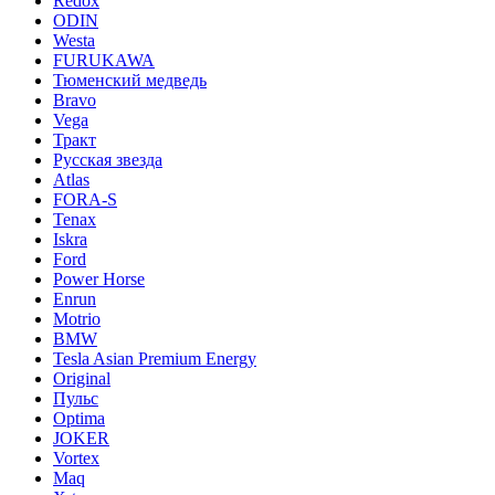
Redox
ODIN
Westa
FURUKAWA
Тюменский медведь
Bravo
Vega
Тракт
Русская звезда
Atlas
FORA-S
Tenax
Iskra
Ford
Power Horse
Enrun
Motrio
BMW
Tesla Asian Premium Energy
Original
Пульс
Optima
JOKER
Vortex
Maq