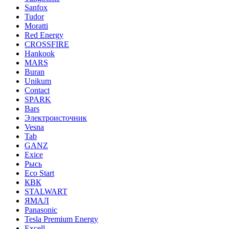
Sanfox
Tudor
Moratti
Red Energy
CROSSFIRE
Hankook
MARS
Buran
Unikum
Contact
SPARK
Bars
Электроисточник
Vesna
Tab
GANZ
Exice
Рысь
Eco Start
КВК
STALWART
ЯМАЛ
Panasonic
Tesla Premium Energy
Excell