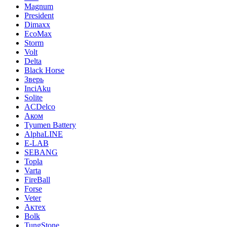
Magnum
President
Dimaxx
EcoMax
Storm
Volt
Delta
Black Horse
Зверь
InciAku
Solite
ACDelco
Аком
Tyumen Battery
AlphaLINE
E-LAB
SEBANG
Topla
Varta
FireBall
Forse
Veter
Актех
Bolk
TungStone