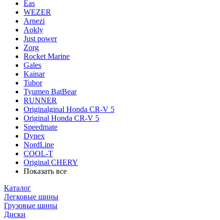
Eas
WEZER
Arnezi
Aokly
Just power
Zorg
Rocket Marine
Gales
Kainar
Tubor
Tyumen BatBear
RUNNER
Originalginal Honda CR-V 5
Original Honda CR-V 5
Speedmate
Dynex
NordLine
COOL-T
Original СHERY
Показать все
Каталог
Легковые шины
Грузовые шины
Диски