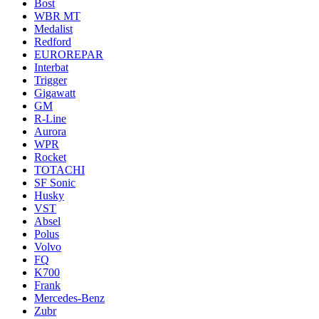
Bost
WBR MT
Medalist
Redford
EUROREPAR
Interbat
Trigger
Gigawatt
GM
R-Line
Aurora
WPR
Rocket
TOTACHI
SF Sonic
Husky
VST
Absel
Polus
Volvo
FQ
K700
Frank
Mercedes-Benz
Zubr