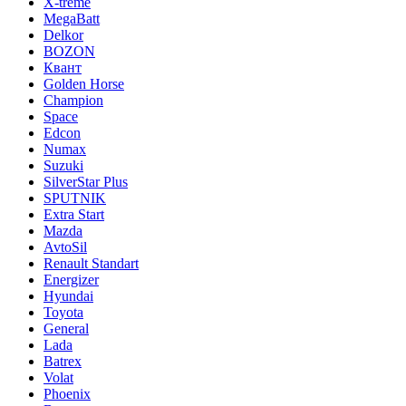
X-treme
MegaBatt
Delkor
BOZON
Квант
Golden Horse
Champion
Space
Edcon
Numax
Suzuki
SilverStar Plus
SPUTNIK
Extra Start
Mazda
AvtoSil
Renault Standart
Energizer
Hyundai
Toyota
General
Lada
Batrex
Volat
Phoenix