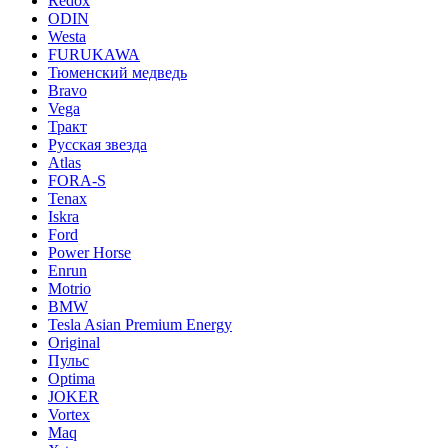
Redox
ODIN
Westa
FURUKAWA
Тюменский медведь
Bravo
Vega
Тракт
Русская звезда
Atlas
FORA-S
Tenax
Iskra
Ford
Power Horse
Enrun
Motrio
BMW
Tesla Asian Premium Energy
Original
Пульс
Optima
JOKER
Vortex
Maq