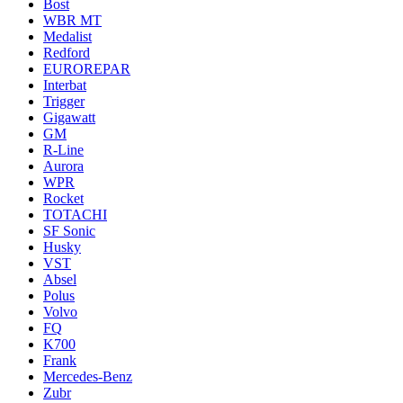
Bost
WBR MT
Medalist
Redford
EUROREPAR
Interbat
Trigger
Gigawatt
GM
R-Line
Aurora
WPR
Rocket
TOTACHI
SF Sonic
Husky
VST
Absel
Polus
Volvo
FQ
K700
Frank
Mercedes-Benz
Zubr