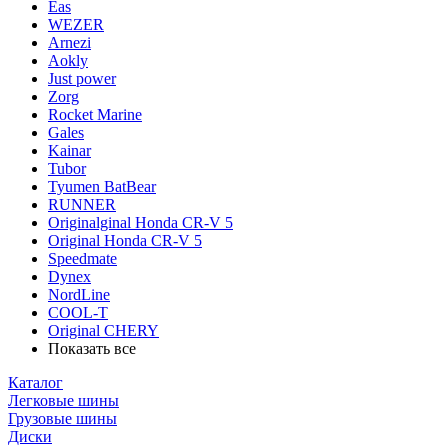
Eas
WEZER
Arnezi
Aokly
Just power
Zorg
Rocket Marine
Gales
Kainar
Tubor
Tyumen BatBear
RUNNER
Originalginal Honda CR-V 5
Original Honda CR-V 5
Speedmate
Dynex
NordLine
COOL-T
Original СHERY
Показать все
Каталог
Легковые шины
Грузовые шины
Диски