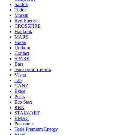
Sanfox
Tudor
Moratti
Red Energy
CROSSFIRE
Hankook
MARS
Buran
Unikum
Contact
SPARK
Bars
Электроисточник
Vesna
Tab
GANZ
Exice
Рысь
Eco Start
КВК
STALWART
ЯМАЛ
Panasonic
Tesla Premium Energy
Excell