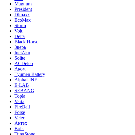
Magnum
President
Dimaxx
EcoMax
Storm
Volt
Delta
Black Horse
Зверь
InciAku
Solite
ACDelco
Аком
Tyumen Battery
AlphaLINE
E-LAB
SEBANG
Topla
Varta
FireBall
Forse
Veter
Актех
Bolk
TungStone