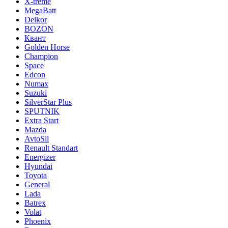
X-treme
MegaBatt
Delkor
BOZON
Квант
Golden Horse
Champion
Space
Edcon
Numax
Suzuki
SilverStar Plus
SPUTNIK
Extra Start
Mazda
AvtoSil
Renault Standart
Energizer
Hyundai
Toyota
General
Lada
Batrex
Volat
Phoenix