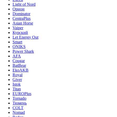
Light of Nord
Орион
Dominator
CentraPlus
Asian Horse
Vaiper
Курский
Let Energy Out
Smart
ONIKS
Power Shark
AFA
Cougar
BatBear
EkoAKB
Royal
Giver
Istok
Titan
EUROPlus
Tornado
Тюмень
COLT
Nomad