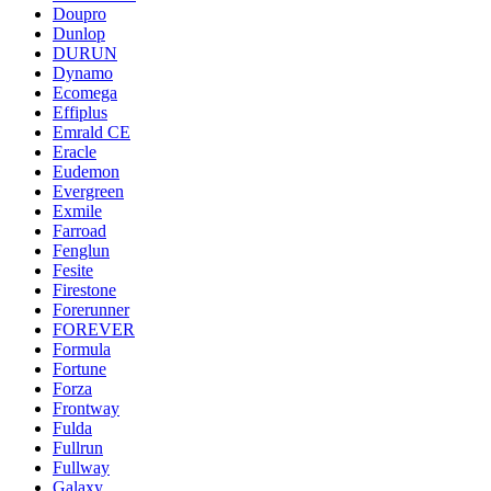
Doupro
Dunlop
DURUN
Dynamo
Ecomega
Effiplus
Emrald СЕ
Eracle
Eudemon
Evergreen
Exmile
Farroad
Fenglun
Fesite
Firestone
Forerunner
FOREVER
Formula
Fortune
Forza
Frontway
Fulda
Fullrun
Fullway
Galaxy