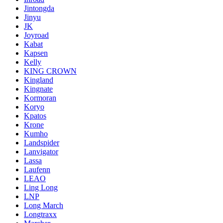
Jintongda
Jinyu
JK
Joyroad
Kabat
Kapsen
Kelly
KING CROWN
Kingland
Kingnate
Kormoran
Koryo
Kpatos
Krone
Kumho
Landspider
Lanvigator
Lassa
Laufenn
LEAO
Ling Long
LNP
Long March
Longtraxx