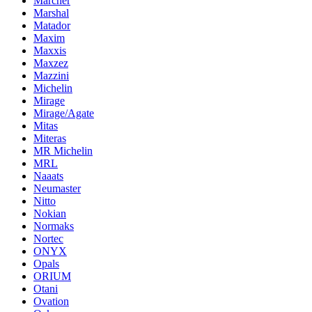
Marcher
Marshal
Matador
Maxim
Maxxis
Maxzez
Mazzini
Michelin
Mirage
Mirage/Agate
Mitas
Miteras
MR Michelin
MRL
Naaats
Neumaster
Nitto
Nokian
Normaks
Nortec
ONYX
Opals
ORIUM
Otani
Ovation