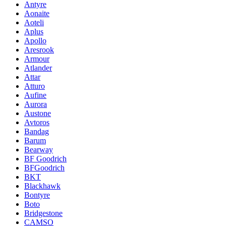
Antyre
Aonaite
Aoteli
Aplus
Apollo
Aresrook
Armour
Atlander
Attar
Atturo
Aufine
Aurora
Austone
Avtoros
Bandag
Barum
Bearway
BF Goodrich
BFGoodrich
BKT
Blackhawk
Bontyre
Boto
Bridgestone
CAMSO