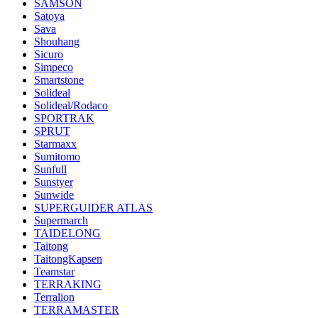
SAMSON
Satoya
Sava
Shouhang
Sicuro
Simpeco
Smartstone
Solideal
Solideal/Rodaco
SPORTRAK
SPRUT
Starmaxx
Sumitomo
Sunfull
Sunstyer
Sunwide
SUPERGUIDER ATLAS
Supermarch
TAIDELONG
Taitong
TaitongKapsen
Teamstar
TERRAKING
Terralion
TERRAMASTER