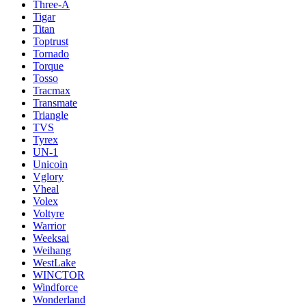
Three-A
Tigar
Titan
Toptrust
Tornado
Torque
Tosso
Tracmax
Transmate
Triangle
TVS
Tyrex
UN-1
Unicoin
Vglory
Vheal
Volex
Voltyre
Warrior
Weeksai
Weihang
WestLake
WINCTOR
Windforce
Wonderland