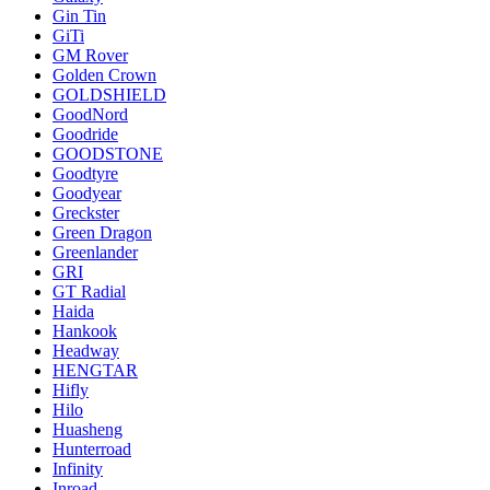
Gin Tin
GiTi
GM Rover
Golden Crown
GOLDSHIELD
GoodNord
Goodride
GOODSTONE
Goodtyre
Goodyear
Greckster
Green Dragon
Greenlander
GRI
GT Radial
Haida
Hankook
Headway
HENGTAR
Hifly
Hilo
Huasheng
Hunterroad
Infinity
Inroad