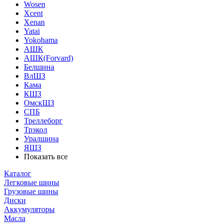
Wosen
Xcent
Xenan
Yatai
Yokohama
АШК
АШК(Forvard)
Белшина
ВлШЗ
Кама
КШЗ
ОмскШЗ
СПБ
Треллеборг
Трэкол
Уралшина
ЯШЗ
Показать все
Каталог
Легковые шины
Грузовые шины
Диски
Аккумуляторы
Масла