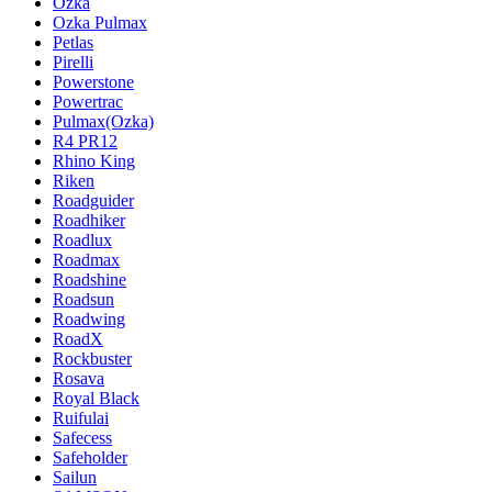
Ozka
Ozka Pulmax
Petlas
Pirelli
Powerstone
Powertrac
Pulmax(Ozka)
R4 PR12
Rhino King
Riken
Roadguider
Roadhiker
Roadlux
Roadmax
Roadshine
Roadsun
Roadwing
RoadX
Rockbuster
Rosava
Royal Black
Ruifulai
Safecess
Safeholder
Sailun