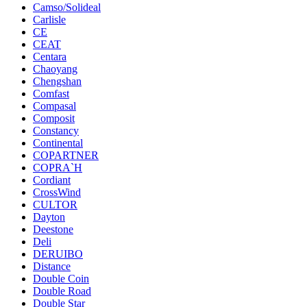
Camso/Solideal
Carlisle
CE
CEAT
Centara
Chaoyang
Chengshan
Comfast
Compasal
Composit
Constancy
Continental
COPARTNER
COPRA`H
Cordiant
CrossWind
CULTOR
Dayton
Deestone
Deli
DERUIBO
Distance
Double Coin
Double Road
Double Star