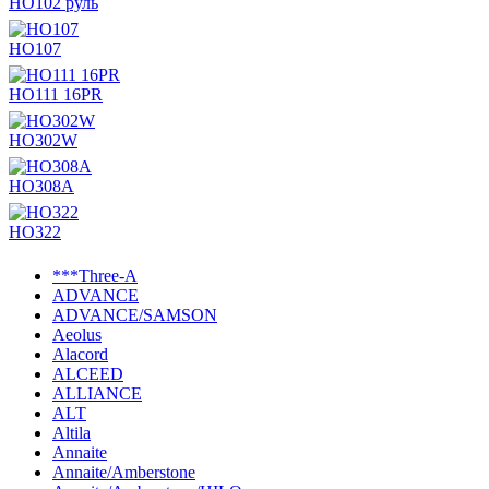
HO102 руль
HO107
HO111 16PR
HO302W
HO308A
HO322
***Three-A
ADVANCE
ADVANCE/SAMSON
Aeolus
Alacord
ALCEED
ALLIANCE
ALT
Altila
Annaite
Annaite/Amberstone