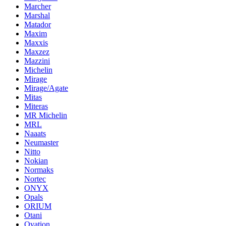
Marcher
Marshal
Matador
Maxim
Maxxis
Maxzez
Mazzini
Michelin
Mirage
Mirage/Agate
Mitas
Miteras
MR Michelin
MRL
Naaats
Neumaster
Nitto
Nokian
Normaks
Nortec
ONYX
Opals
ORIUM
Otani
Ovation