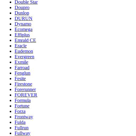
Double Star
Doupro
Dunlop
DURUN
Dynamo
Ecomega
Effiplus
Emrald СЕ
Eracle
Eudemon
Evergreen
Exmile
Farroad
Fenglun
Fesite
Firestone
Forerunner
FOREVER
Formula
Fortune
Forza
Frontway
Fulda
Fullrun
Fullway