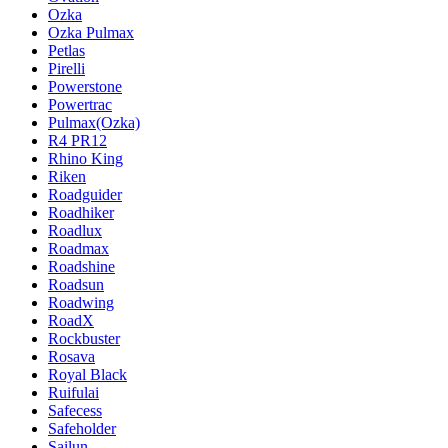
Ozka
Ozka Pulmax
Petlas
Pirelli
Powerstone
Powertrac
Pulmax(Ozka)
R4 PR12
Rhino King
Riken
Roadguider
Roadhiker
Roadlux
Roadmax
Roadshine
Roadsun
Roadwing
RoadX
Rockbuster
Rosava
Royal Black
Ruifulai
Safecess
Safeholder
Sailun