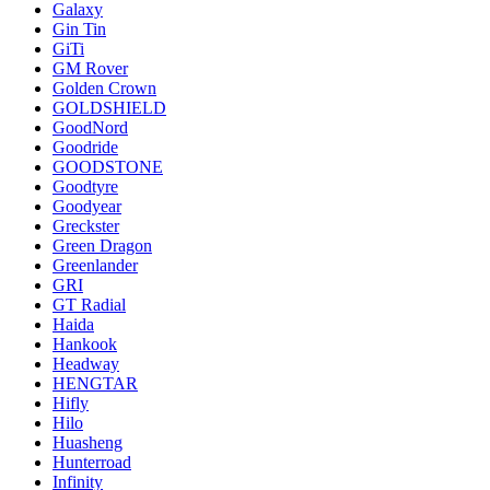
Galaxy
Gin Tin
GiTi
GM Rover
Golden Crown
GOLDSHIELD
GoodNord
Goodride
GOODSTONE
Goodtyre
Goodyear
Greckster
Green Dragon
Greenlander
GRI
GT Radial
Haida
Hankook
Headway
HENGTAR
Hifly
Hilo
Huasheng
Hunterroad
Infinity