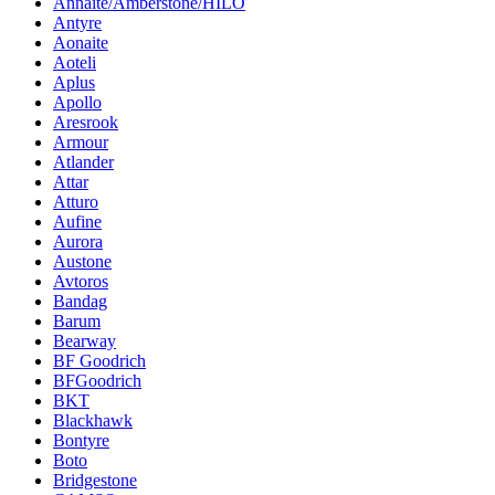
Annaite/Amberstone/HILO
Antyre
Aonaite
Aoteli
Aplus
Apollo
Aresrook
Armour
Atlander
Attar
Atturo
Aufine
Aurora
Austone
Avtoros
Bandag
Barum
Bearway
BF Goodrich
BFGoodrich
BKT
Blackhawk
Bontyre
Boto
Bridgestone