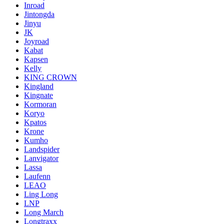
Inroad
Jintongda
Jinyu
JK
Joyroad
Kabat
Kapsen
Kelly
KING CROWN
Kingland
Kingnate
Kormoran
Koryo
Kpatos
Krone
Kumho
Landspider
Lanvigator
Lassa
Laufenn
LEAO
Ling Long
LNP
Long March
Longtraxx