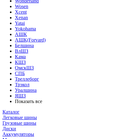
Wonderland
Wosen
Xcent
Xenan
Yatai
Yokohama
АШК
АШК(Forvard)
Белшина
ВлШЗ
Кама
КШЗ
ОмскШЗ
СПБ
Треллеборг
Трэкол
Уралшина
ЯШЗ
Показать все
Каталог
Легковые шины
Грузовые шины
Диски
Аккумуляторы