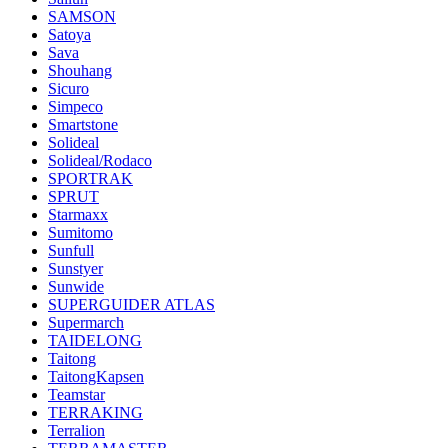
SAMSON
Satoya
Sava
Shouhang
Sicuro
Simpeco
Smartstone
Solideal
Solideal/Rodaco
SPORTRAK
SPRUT
Starmaxx
Sumitomo
Sunfull
Sunstyer
Sunwide
SUPERGUIDER ATLAS
Supermarch
TAIDELONG
Taitong
TaitongKapsen
Teamstar
TERRAKING
Terralion