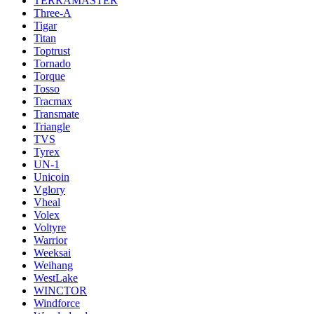
TERRAMASTER
Three-A
Tigar
Titan
Toptrust
Tornado
Torque
Tosso
Tracmax
Transmate
Triangle
TVS
Tyrex
UN-1
Unicoin
Vglory
Vheal
Volex
Voltyre
Warrior
Weeksai
Weihang
WestLake
WINCTOR
Windforce