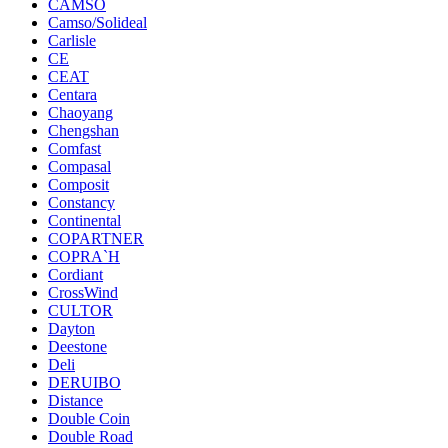
CAMSO
Camso/Solideal
Carlisle
CE
CEAT
Centara
Chaoyang
Chengshan
Comfast
Compasal
Composit
Constancy
Continental
COPARTNER
COPRA`H
Cordiant
CrossWind
CULTOR
Dayton
Deestone
Deli
DERUIBO
Distance
Double Coin
Double Road