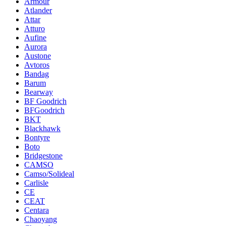
Armour
Atlander
Attar
Atturo
Aufine
Aurora
Austone
Avtoros
Bandag
Barum
Bearway
BF Goodrich
BFGoodrich
BKT
Blackhawk
Bontyre
Boto
Bridgestone
CAMSO
Camso/Solideal
Carlisle
CE
CEAT
Centara
Chaoyang