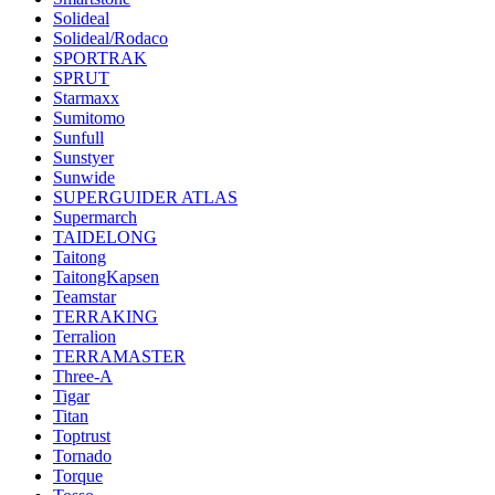
Solideal
Solideal/Rodaco
SPORTRAK
SPRUT
Starmaxx
Sumitomo
Sunfull
Sunstyer
Sunwide
SUPERGUIDER ATLAS
Supermarch
TAIDELONG
Taitong
TaitongKapsen
Teamstar
TERRAKING
Terralion
TERRAMASTER
Three-A
Tigar
Titan
Toptrust
Tornado
Torque