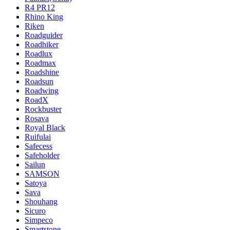
R4 PR12
Rhino King
Riken
Roadguider
Roadhiker
Roadlux
Roadmax
Roadshine
Roadsun
Roadwing
RoadX
Rockbuster
Rosava
Royal Black
Ruifulai
Safecess
Safeholder
Sailun
SAMSON
Satoya
Sava
Shouhang
Sicuro
Simpeco
Smartstone