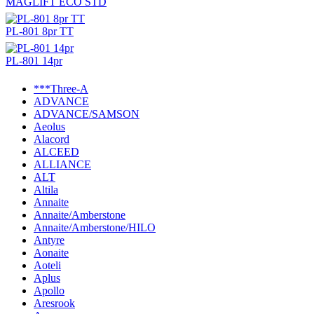
MAGLIFT ECO STD
PL-801 8pr TT
PL-801 14pr
***Three-A
ADVANCE
ADVANCE/SAMSON
Aeolus
Alacord
ALCEED
ALLIANCE
ALT
Altila
Annaite
Annaite/Amberstone
Annaite/Amberstone/HILO
Antyre
Aonaite
Aoteli
Aplus
Apollo
Aresrook