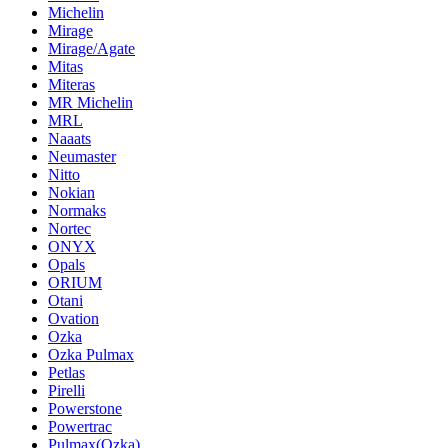
Michelin
Mirage
Mirage/Agate
Mitas
Miteras
MR Michelin
MRL
Naaats
Neumaster
Nitto
Nokian
Normaks
Nortec
ONYX
Opals
ORIUM
Otani
Ovation
Ozka
Ozka Pulmax
Petlas
Pirelli
Powerstone
Powertrac
Pulmax(Ozka)