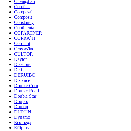
Chengshan
Comfast
Compasal
Composit
Constancy
Continental
COPARTNER
COPRA`H
Cordiant
CrossWind
CULTOR
Dayton
Deestone
Deli
DERUIBO
Distance
Double Coin
Double Road
Double Star
Doupro
Dunlop
DURUN
Dynamo
Ecomega
Effiplus