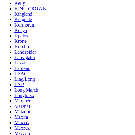
Kelly
KING CROWN
Kingland
Kingnate
Kormoran
Koryo
Kpatos
Krone
Kumho
Landspider
Lanvigator
Lassa
Laufenn
LEAO
Ling Long
LNP
Long March
Longtraxx
Marcher
Marshal
Matador
Maxim
Maxxis
Maxzez
Mazzini