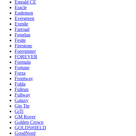
Emrald СЕ
Eracle
Eudemon
Evergreen
Exmile
Farroad
Fenglun
Fesite
Firestone
Forerunner
FOREVER
Formula
Fortune
Forza
Frontway
Fulda
Fullrun
Fullway
Galaxy
Gin Tin
GiTi
GM Rover
Golden Crown
GOLDSHIELD
GoodNord