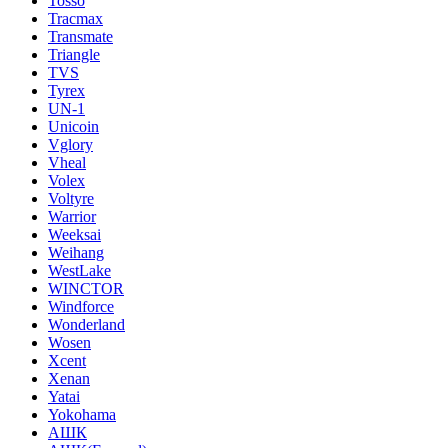
Tosso
Tracmax
Transmate
Triangle
TVS
Tyrex
UN-1
Unicoin
Vglory
Vheal
Volex
Voltyre
Warrior
Weeksai
Weihang
WestLake
WINCTOR
Windforce
Wonderland
Wosen
Xcent
Xenan
Yatai
Yokohama
АШК