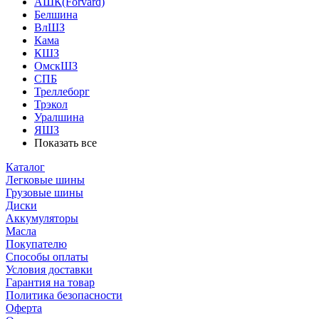
АШК(Forvard)
Белшина
ВлШЗ
Кама
КШЗ
ОмскШЗ
СПБ
Треллеборг
Трэкол
Уралшина
ЯШЗ
Показать все
Каталог
Легковые шины
Грузовые шины
Диски
Аккумуляторы
Масла
Покупателю
Способы оплаты
Условия доставки
Гарантия на товар
Политика безопасности
Оферта