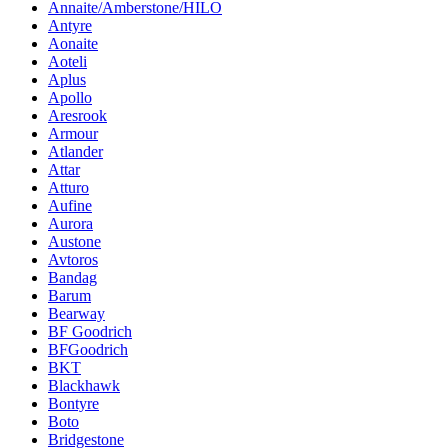
Annaite/Amberstone/HILO
Antyre
Aonaite
Aoteli
Aplus
Apollo
Aresrook
Armour
Atlander
Attar
Atturo
Aufine
Aurora
Austone
Avtoros
Bandag
Barum
Bearway
BF Goodrich
BFGoodrich
BKT
Blackhawk
Bontyre
Boto
Bridgestone