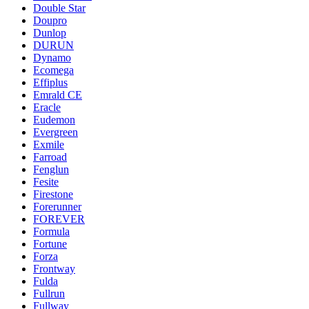
Double Star
Doupro
Dunlop
DURUN
Dynamo
Ecomega
Effiplus
Emrald СЕ
Eracle
Eudemon
Evergreen
Exmile
Farroad
Fenglun
Fesite
Firestone
Forerunner
FOREVER
Formula
Fortune
Forza
Frontway
Fulda
Fullrun
Fullway