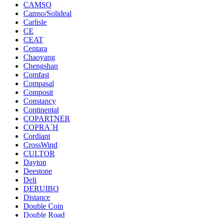
CAMSO
Camso/Solideal
Carlisle
CE
CEAT
Centara
Chaoyang
Chengshan
Comfast
Compasal
Composit
Constancy
Continental
COPARTNER
COPRA`H
Cordiant
CrossWind
CULTOR
Dayton
Deestone
Deli
DERUIBO
Distance
Double Coin
Double Road