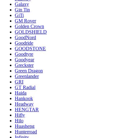
Galaxy
Gin Tin
GiTi
GM Rover
Golden Crown
GOLDSHIELD
GoodNord
Goodride
GOODSTONE
Goodtyre
Goodyear
Greckster
Green Dragon
Greenlander
GRI
GT Radial
Haida
Hankook
Headway
HENGTAR
Hifly
Hilo
Huasheng
Hunterroad
Infinity