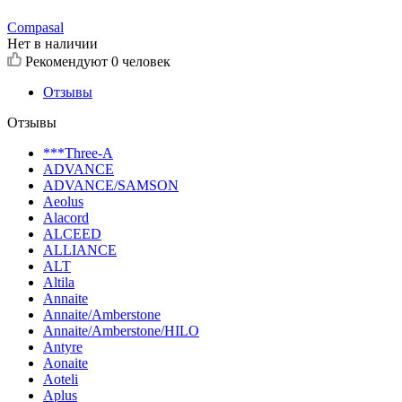
Compasal
Нет в наличии
Рекомендуют
0 человек
Отзывы
Отзывы
***Three-A
ADVANCE
ADVANCE/SAMSON
Aeolus
Alacord
ALCEED
ALLIANCE
ALT
Altila
Annaite
Annaite/Amberstone
Annaite/Amberstone/HILO
Antyre
Aonaite
Aoteli
Aplus