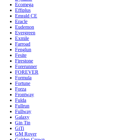
Ecomega
Effiplus
Emrald СЕ
Eracle
Eudemon
Evergreen
Exmile
Farroad
Fenglun
Fesite
Firestone
Forerunner
FOREVER
Formula
Fortune
Forza
Frontway
Fulda
Fullrun
Fullway
Galaxy
Gin Tin
GiTi
GM Rover
Golden Crown