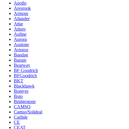
Apollo
Aresrook
Armour
Atlander
Attar
Atturo
Aufine
Aurora
Austone
Avtoros
Bandag
Barum
Bearway
BF Goodrich
BFGoodrich
BKT
Blackhawk
Bontyre
Boto
Bridgestone
CAMSO
Camso/Solideal
Carlisle
CE
CEAT