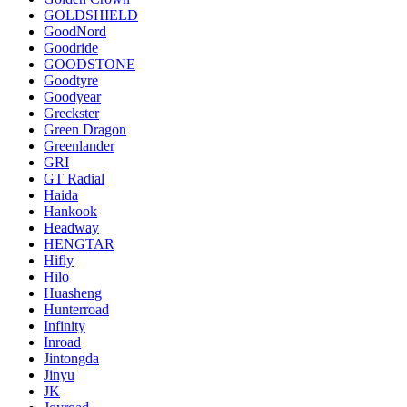
GOLDSHIELD
GoodNord
Goodride
GOODSTONE
Goodtyre
Goodyear
Greckster
Green Dragon
Greenlander
GRI
GT Radial
Haida
Hankook
Headway
HENGTAR
Hifly
Hilo
Huasheng
Hunterroad
Infinity
Inroad
Jintongda
Jinyu
JK