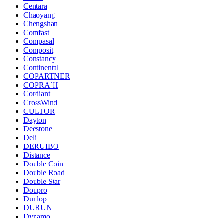
Centara
Chaoyang
Chengshan
Comfast
Compasal
Composit
Constancy
Continental
COPARTNER
COPRA`H
Cordiant
CrossWind
CULTOR
Dayton
Deestone
Deli
DERUIBO
Distance
Double Coin
Double Road
Double Star
Doupro
Dunlop
DURUN
Dynamo