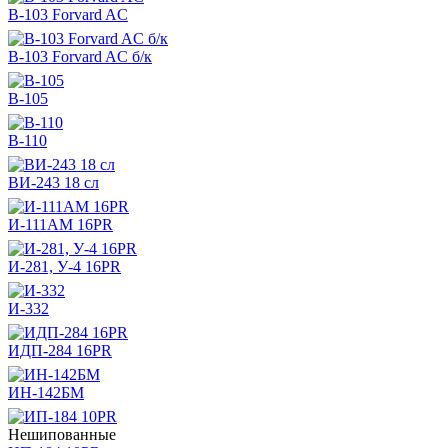
В-103 Forvard AC
В-103 Forvard AC б/к
В-105
В-110
ВИ-243 18 сл
И-111АМ 16PR
И-281, У-4 16PR
И-332
ИДП-284 16PR
ИН-142БМ
Нешипованные