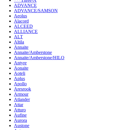
***Three-A
ADVANCE
ADVANCE/SAMSON
Aeolus
Alacord
ALCEED
ALLIANCE
ALT
Altila
Annaite
Annaite/Amberstone
Annaite/Amberstone/HILO
Antyre
Aonaite
Aoteli
Aplus
Apollo
Aresrook
Armour
Atlander
Attar
Atturo
Aufine
Aurora
Austone