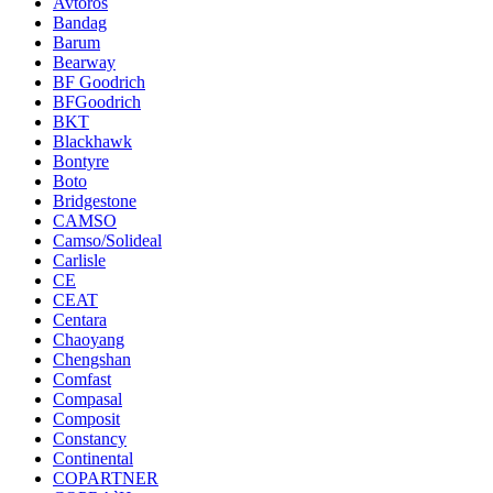
Avtoros
Bandag
Barum
Bearway
BF Goodrich
BFGoodrich
BKT
Blackhawk
Bontyre
Boto
Bridgestone
CAMSO
Camso/Solideal
Carlisle
CE
CEAT
Centara
Chaoyang
Chengshan
Comfast
Compasal
Composit
Constancy
Continental
COPARTNER