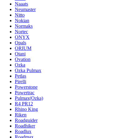
Naaats
Neumaster
Nitto
Nokian
Normaks
Nortec
ONYX
Opals
ORIUM
Otani
Ovation
Ozka
Ozka Pulmax
Petlas
Pirelli
Powerstone
Powertrac
Pulmax(Ozka)
R4 PR12
Rhino King
Riken
Roadguider
Roadhiker
Roadlux
Roadmax