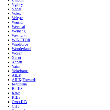
Unicoin
Vglory
Vheal
Volex
Voltyre
Warrior
Weeksai
Weihang
WestLake
WINCTOR
Windforce
Wonderland
Wosen
Xcent
Xenan
Yatai
Yokohama
АШК
АШК(Forvard)
Белшина
ВлШЗ
Кама
КШЗ
ОмскШЗ
СПБ