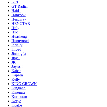
GRI
GT Radial
Haida
Hankook
Headway
HENGTAR
Hifly
Hilo
Huasheng
Hunterroad
Infinity
Inroad
Jintongda
Jinyu
JK
Joyroad
Kabat
Kapsen
Kelly
KING CROWN
Kingland
Kingnate
Kormoran
Koryo
Kpatos