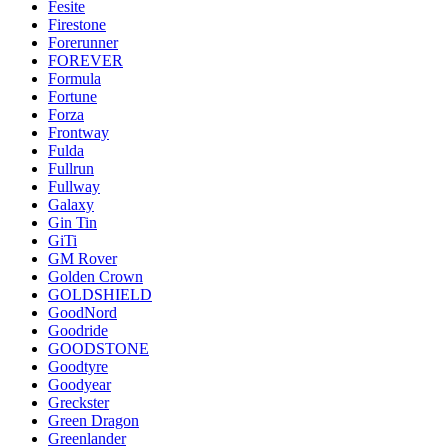
Fesite
Firestone
Forerunner
FOREVER
Formula
Fortune
Forza
Frontway
Fulda
Fullrun
Fullway
Galaxy
Gin Tin
GiTi
GM Rover
Golden Crown
GOLDSHIELD
GoodNord
Goodride
GOODSTONE
Goodtyre
Goodyear
Greckster
Green Dragon
Greenlander