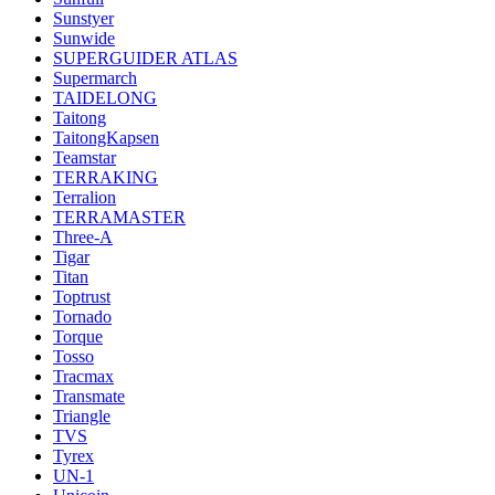
Sunstyer
Sunwide
SUPERGUIDER ATLAS
Supermarch
TAIDELONG
Taitong
TaitongKapsen
Teamstar
TERRAKING
Terralion
TERRAMASTER
Three-A
Tigar
Titan
Toptrust
Tornado
Torque
Tosso
Tracmax
Transmate
Triangle
TVS
Tyrex
UN-1