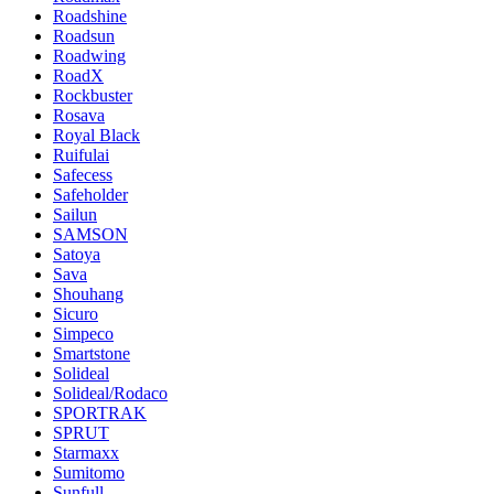
Roadshine
Roadsun
Roadwing
RoadX
Rockbuster
Rosava
Royal Black
Ruifulai
Safecess
Safeholder
Sailun
SAMSON
Satoya
Sava
Shouhang
Sicuro
Simpeco
Smartstone
Solideal
Solideal/Rodaco
SPORTRAK
SPRUT
Starmaxx
Sumitomo
Sunfull