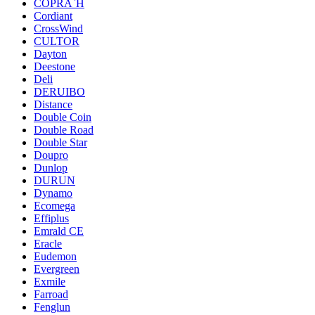
COPRA`H
Cordiant
CrossWind
CULTOR
Dayton
Deestone
Deli
DERUIBO
Distance
Double Coin
Double Road
Double Star
Doupro
Dunlop
DURUN
Dynamo
Ecomega
Effiplus
Emrald СЕ
Eracle
Eudemon
Evergreen
Exmile
Farroad
Fenglun