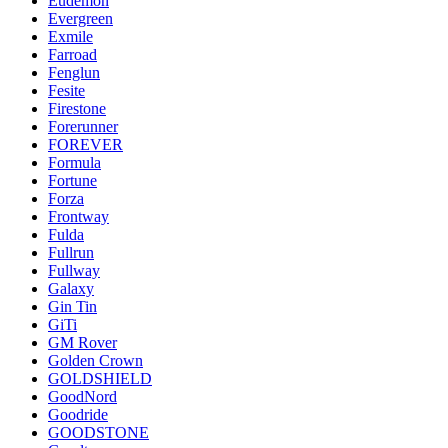
Eudemon
Evergreen
Exmile
Farroad
Fenglun
Fesite
Firestone
Forerunner
FOREVER
Formula
Fortune
Forza
Frontway
Fulda
Fullrun
Fullway
Galaxy
Gin Tin
GiTi
GM Rover
Golden Crown
GOLDSHIELD
GoodNord
Goodride
GOODSTONE