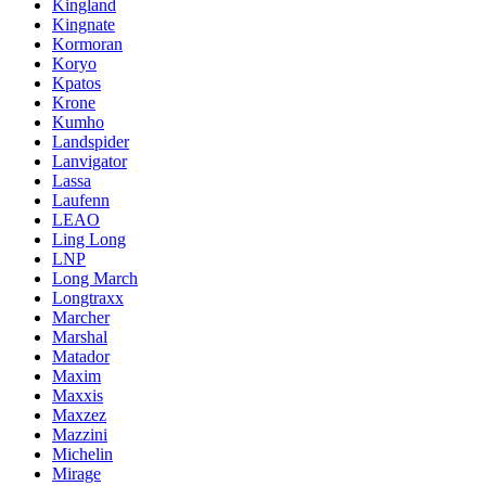
Kingland
Kingnate
Kormoran
Koryo
Kpatos
Krone
Kumho
Landspider
Lanvigator
Lassa
Laufenn
LEAO
Ling Long
LNP
Long March
Longtraxx
Marcher
Marshal
Matador
Maxim
Maxxis
Maxzez
Mazzini
Michelin
Mirage