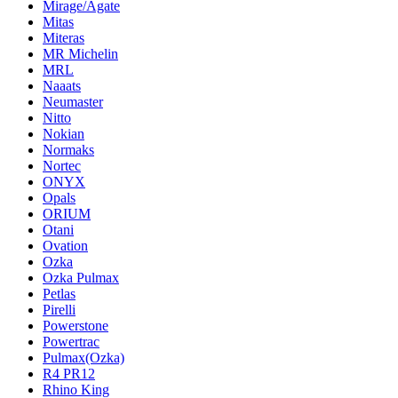
Mirage/Agate
Mitas
Miteras
MR Michelin
MRL
Naaats
Neumaster
Nitto
Nokian
Normaks
Nortec
ONYX
Opals
ORIUM
Otani
Ovation
Ozka
Ozka Pulmax
Petlas
Pirelli
Powerstone
Powertrac
Pulmax(Ozka)
R4 PR12
Rhino King