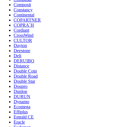
Composit
Constancy
Continental
COPARTNER
COPRA`H
Cordiant
CrossWind
CULTOR
Dayton
Deestone
Deli
DERUIBO
Distance
Double Coin
Double Road
Double Star
Doupro
Dunlop
DURUN
Dynamo
Ecomega
Effiplus
Emrald СЕ
Eracle