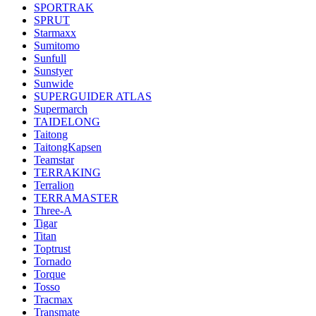
SPORTRAK
SPRUT
Starmaxx
Sumitomo
Sunfull
Sunstyer
Sunwide
SUPERGUIDER ATLAS
Supermarch
TAIDELONG
Taitong
TaitongKapsen
Teamstar
TERRAKING
Terralion
TERRAMASTER
Three-A
Tigar
Titan
Toptrust
Tornado
Torque
Tosso
Tracmax
Transmate