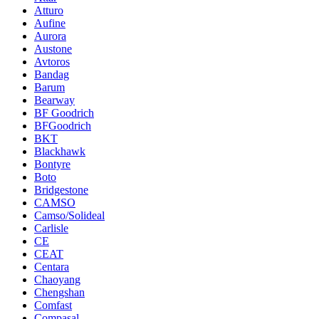
Atturo
Aufine
Aurora
Austone
Avtoros
Bandag
Barum
Bearway
BF Goodrich
BFGoodrich
BKT
Blackhawk
Bontyre
Boto
Bridgestone
CAMSO
Camso/Solideal
Carlisle
CE
CEAT
Centara
Chaoyang
Chengshan
Comfast
Compasal