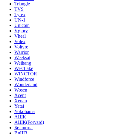
Triangle
TVS
Tyrex
UN-1
Unicoin
Vglory
Vheal
Volex
Voltyre
Warrior
Weeksai
Weihang
WestLake
WINCTOR
Windforce
Wonderland
Wosen
Xcent
Xenan
Yatai
Yokohama
АШК
АШК(Forvard)
Белшина
ВлШЗ