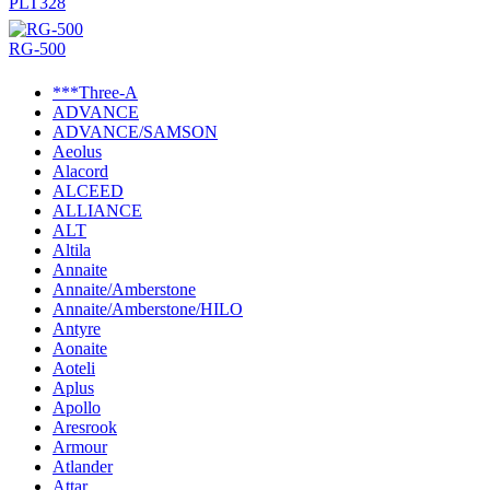
PLT328
RG-500
***Three-A
ADVANCE
ADVANCE/SAMSON
Aeolus
Alacord
ALCEED
ALLIANCE
ALT
Altila
Annaite
Annaite/Amberstone
Annaite/Amberstone/HILO
Antyre
Aonaite
Aoteli
Aplus
Apollo
Aresrook
Armour
Atlander
Attar