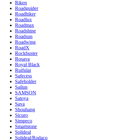
Riken
Roadguider
Roadhiker
Roadlux
Roadmax
Roadshine
Roadsun
Roadwing
RoadX
Rockbuster
Rosava
Royal Black
Ruifulai
Safecess
Safeholder
Sailun
SAMSON
Satoya
Sava
Shouhang
Sicuro
Simpeco
Smartstone
Solideal
Solideal/Rodaco