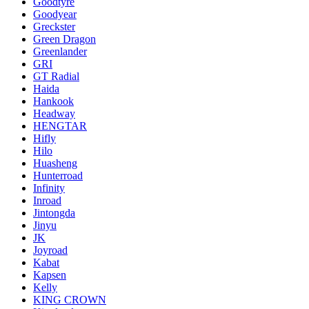
Goodtyre
Goodyear
Greckster
Green Dragon
Greenlander
GRI
GT Radial
Haida
Hankook
Headway
HENGTAR
Hifly
Hilo
Huasheng
Hunterroad
Infinity
Inroad
Jintongda
Jinyu
JK
Joyroad
Kabat
Kapsen
Kelly
KING CROWN