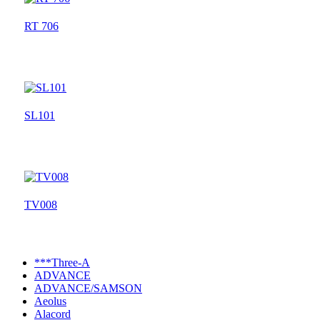
RT 706
SL101
TV008
***Three-A
ADVANCE
ADVANCE/SAMSON
Aeolus
Alacord