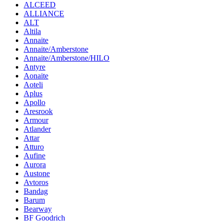
ALCEED
ALLIANCE
ALT
Altila
Annaite
Annaite/Amberstone
Annaite/Amberstone/HILO
Antyre
Aonaite
Aoteli
Aplus
Apollo
Aresrook
Armour
Atlander
Attar
Atturo
Aufine
Aurora
Austone
Avtoros
Bandag
Barum
Bearway
BF Goodrich