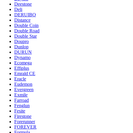
Deestone
Deli
DERUIBO
Distance
Double Coin
Double Road
Double Star
Doupro
Dunlop
DURUN
Dynamo
Ecomega
Effiplus
Emrald СЕ
Eracle
Eudemon
Evergreen
Exmile
Farroad
Fenglun
Fesite
Firestone
Forerunner
FOREVER
Formula