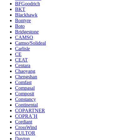
BFGoodrich
BKT
Blackhawk
Bontyre
Boto
Bridgestone
CAMSO
Camso/Solideal
Carlisle
CE
CEAT
Centara
Chaoyang
Chengshan
Comfast
Compasal
Composit
Constancy
Continental
COPARTNER
COPRA`H
Cordiant
CrossWind
CULTOR
Dayton