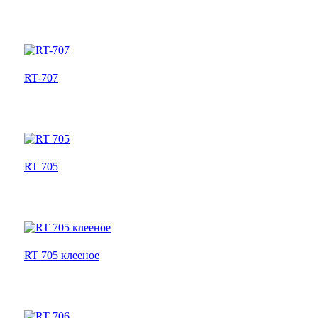
RT-707
RT 705
RT 705 клееное