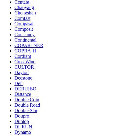
Centara
Chaoyang
Chengshan
Comfast
Compasal
Composit
Constancy
Continental
COPARTNER
COPRA`H
Cordiant
CrossWind
CULTOR
Dayton
Deestone
Deli
DERUIBO
Distance
Double Coin
Double Road
Double Star
Doupro
Dunlop
DURUN
Dynamo