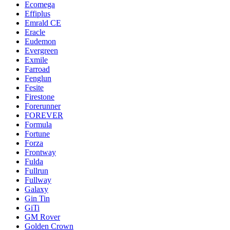
Ecomega
Effiplus
Emrald СЕ
Eracle
Eudemon
Evergreen
Exmile
Farroad
Fenglun
Fesite
Firestone
Forerunner
FOREVER
Formula
Fortune
Forza
Frontway
Fulda
Fullrun
Fullway
Galaxy
Gin Tin
GiTi
GM Rover
Golden Crown