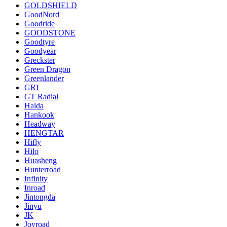
GOLDSHIELD
GoodNord
Goodride
GOODSTONE
Goodtyre
Goodyear
Greckster
Green Dragon
Greenlander
GRI
GT Radial
Haida
Hankook
Headway
HENGTAR
Hifly
Hilo
Huasheng
Hunterroad
Infinity
Inroad
Jintongda
Jinyu
JK
Joyroad