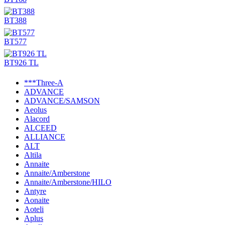
BT388
BT577
BT926 TL
***Three-A
ADVANCE
ADVANCE/SAMSON
Aeolus
Alacord
ALCEED
ALLIANCE
ALT
Altila
Annaite
Annaite/Amberstone
Annaite/Amberstone/HILO
Antyre
Aonaite
Aoteli
Aplus