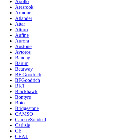
Apollo
Aresrook
Armour
Atlander
Attar
Atturo
Aufine
Aurora
Austone
Avtoros
Bandag
Barum
Bearway
BF Goodrich
BFGoodrich
BKT
Blackhawk
Bontyre
Boto
Bridgestone
CAMSO
Camso/Solideal
Carlisle
CE
CEAT