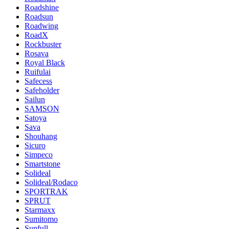
Roadshine
Roadsun
Roadwing
RoadX
Rockbuster
Rosava
Royal Black
Ruifulai
Safecess
Safeholder
Sailun
SAMSON
Satoya
Sava
Shouhang
Sicuro
Simpeco
Smartstone
Solideal
Solideal/Rodaco
SPORTRAK
SPRUT
Starmaxx
Sumitomo
Sunfull