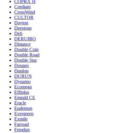
COPRA`H
Cordiant
CrossWind
CULTOR
Dayton
Deestone
Deli
DERUIBO
Distance
Double Coin
Double Road
Double Star
Doupro
Dunlop
DURUN
Dynamo
Ecomega
Effiplus
Emrald СЕ
Eracle
Eudemon
Evergreen
Exmile
Farroad
Fenglun