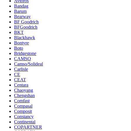
Avtoros
Bandag
Barum
Bearway
BF Goodrich
BFGoodrich
BKT
Blackhawk
Bontyre
Boto
Bridgestone
CAMSO
Camso/Solideal
Carlisle
CE
CEAT
Centara
Chaoyang
Chengshan
Comfast
Compasal
Composit
Constancy
Continental
COPARTNER