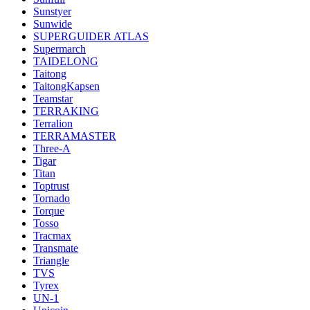
Sunstyer
Sunwide
SUPERGUIDER ATLAS
Supermarch
TAIDELONG
Taitong
TaitongKapsen
Teamstar
TERRAKING
Terralion
TERRAMASTER
Three-A
Tigar
Titan
Toptrust
Tornado
Torque
Tosso
Tracmax
Transmate
Triangle
TVS
Tyrex
UN-1