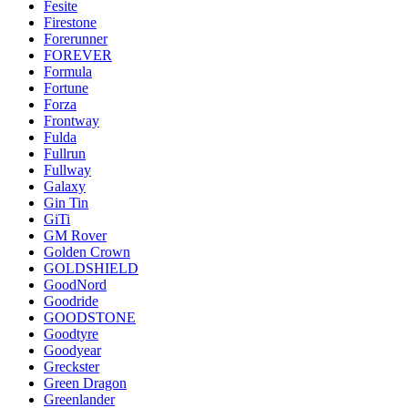
Fesite
Firestone
Forerunner
FOREVER
Formula
Fortune
Forza
Frontway
Fulda
Fullrun
Fullway
Galaxy
Gin Tin
GiTi
GM Rover
Golden Crown
GOLDSHIELD
GoodNord
Goodride
GOODSTONE
Goodtyre
Goodyear
Greckster
Green Dragon
Greenlander