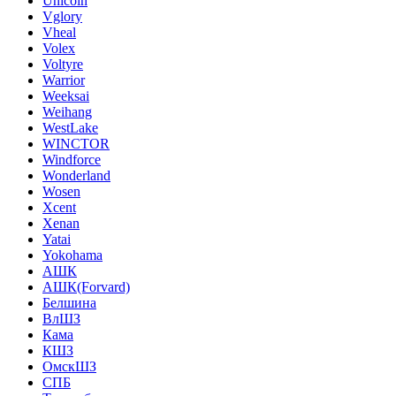
Unicoin
Vglory
Vheal
Volex
Voltyre
Warrior
Weeksai
Weihang
WestLake
WINCTOR
Windforce
Wonderland
Wosen
Xcent
Xenan
Yatai
Yokohama
АШК
АШК(Forvard)
Белшина
ВлШЗ
Кама
КШЗ
ОмскШЗ
СПБ