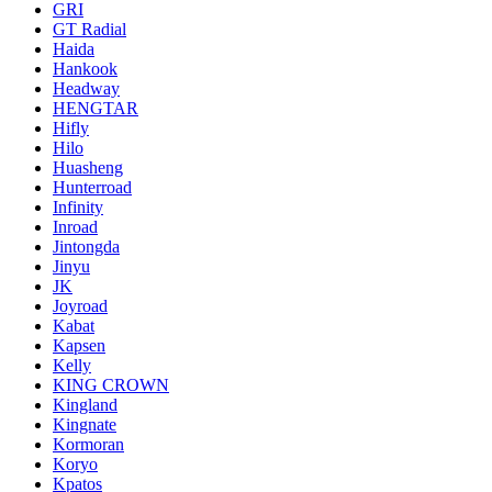
GRI
GT Radial
Haida
Hankook
Headway
HENGTAR
Hifly
Hilo
Huasheng
Hunterroad
Infinity
Inroad
Jintongda
Jinyu
JK
Joyroad
Kabat
Kapsen
Kelly
KING CROWN
Kingland
Kingnate
Kormoran
Koryo
Kpatos