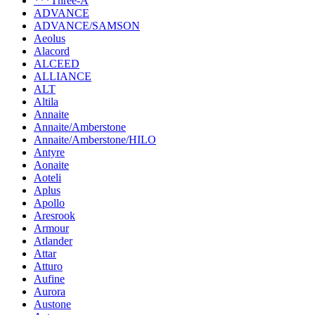
***Three-A
ADVANCE
ADVANCE/SAMSON
Aeolus
Alacord
ALCEED
ALLIANCE
ALT
Altila
Annaite
Annaite/Amberstone
Annaite/Amberstone/HILO
Antyre
Aonaite
Aoteli
Aplus
Apollo
Aresrook
Armour
Atlander
Attar
Atturo
Aufine
Aurora
Austone