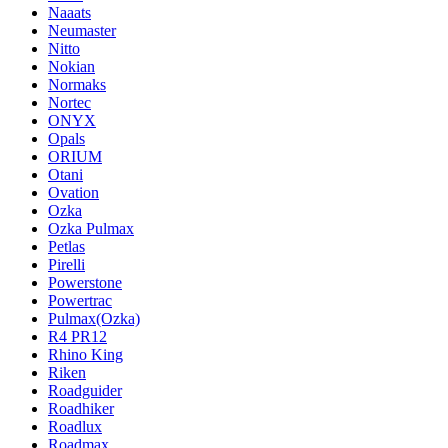
Naaats
Neumaster
Nitto
Nokian
Normaks
Nortec
ONYX
Opals
ORIUM
Otani
Ovation
Ozka
Ozka Pulmax
Petlas
Pirelli
Powerstone
Powertrac
Pulmax(Ozka)
R4 PR12
Rhino King
Riken
Roadguider
Roadhiker
Roadlux
Roadmax