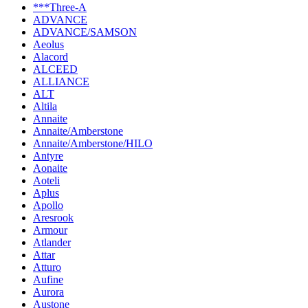
***Three-A
ADVANCE
ADVANCE/SAMSON
Aeolus
Alacord
ALCEED
ALLIANCE
ALT
Altila
Annaite
Annaite/Amberstone
Annaite/Amberstone/HILO
Antyre
Aonaite
Aoteli
Aplus
Apollo
Aresrook
Armour
Atlander
Attar
Atturo
Aufine
Aurora
Austone