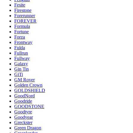
Fesite
Firestone
Forerunner
FOREVER
Formula
Fortune
Forza
Frontway
Fulda
Fullrun
Fullway
Galaxy
Gin Tin
GiTi
GM Rover
Golden Crown
GOLDSHIELD
GoodNord
Goodride
GOODSTONE
Goodtyre
Goodyear
Greckster
Green Dragon