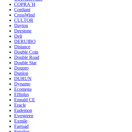
COPRA`H
Cordiant
CrossWind
CULTOR
Dayton
Deestone
Deli
DERUIBO
Distance
Double Coin
Double Road
Double Star
Doupro
Dunlop
DURUN
Dynamo
Ecomega
Effiplus
Emrald СЕ
Eracle
Eudemon
Evergreen
Exmile
Farroad
Fenglun