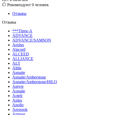
Рекомендуют
0 человек
Отзывы
Отзывы
***Three-A
ADVANCE
ADVANCE/SAMSON
Aeolus
Alacord
ALCEED
ALLIANCE
ALT
Altila
Annaite
Annaite/Amberstone
Annaite/Amberstone/HILO
Antyre
Aonaite
Aoteli
Aplus
Apollo
Aresrook
Armour