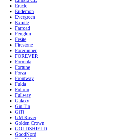
Emrald СЕ
Eracle
Eudemon
Evergreen
Exmile
Farroad
Fenglun
Fesite
Firestone
Forerunner
FOREVER
Formula
Fortune
Forza
Frontway
Fulda
Fullrun
Fullway
Galaxy
Gin Tin
GiTi
GM Rover
Golden Crown
GOLDSHIELD
GoodNord