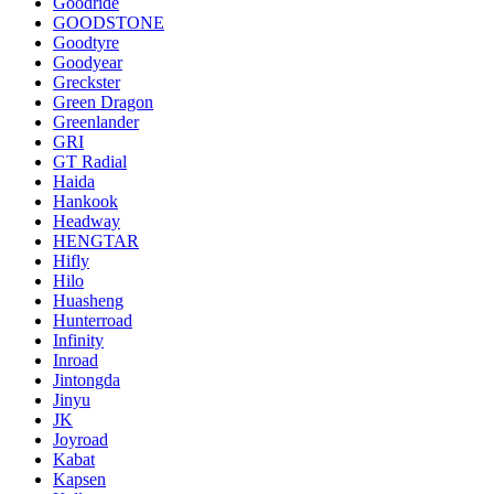
Goodride
GOODSTONE
Goodtyre
Goodyear
Greckster
Green Dragon
Greenlander
GRI
GT Radial
Haida
Hankook
Headway
HENGTAR
Hifly
Hilo
Huasheng
Hunterroad
Infinity
Inroad
Jintongda
Jinyu
JK
Joyroad
Kabat
Kapsen