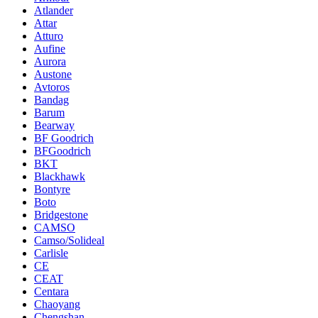
Atlander
Attar
Atturo
Aufine
Aurora
Austone
Avtoros
Bandag
Barum
Bearway
BF Goodrich
BFGoodrich
BKT
Blackhawk
Bontyre
Boto
Bridgestone
CAMSO
Camso/Solideal
Carlisle
CE
CEAT
Centara
Chaoyang
Chengshan