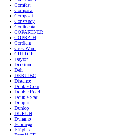
Comfast
Compasal
Composit
Constancy
Continental
COPARTNER
COPRA`H
Cordiant
CrossWind
CULTOR
Dayton
Deestone
Deli
DERUIBO
Distance
Double Coin
Double Road
Double Star
Doupro
Dunlop
DURUN
Dynamo
Ecomega
Effiplus