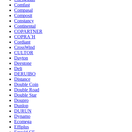
Comfast
Compasal
Composit
Constancy
Continental
COPARTNER
COPRA`H
Cordiant
CrossWind
CULTOR
Dayton
Deestone
Deli
DERUIBO
Distance
Double Coin
Double Road
Double Star
Doupro
Dunlop
DURUN
Dynamo
Ecomega
Effiplus