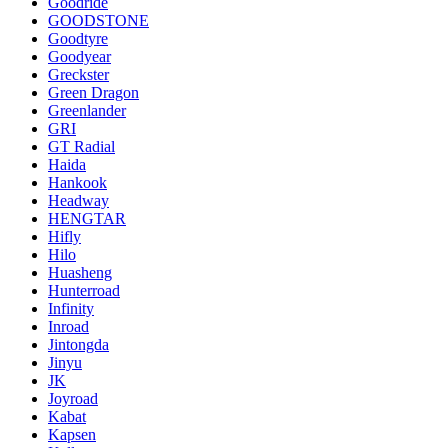
Goodride
GOODSTONE
Goodtyre
Goodyear
Greckster
Green Dragon
Greenlander
GRI
GT Radial
Haida
Hankook
Headway
HENGTAR
Hifly
Hilo
Huasheng
Hunterroad
Infinity
Inroad
Jintongda
Jinyu
JK
Joyroad
Kabat
Kapsen