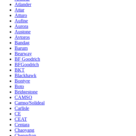
Atlander
Attar
Atturo
Aufine
Aurora
Austone
Avtoros
Bandag
Barum
Bearway
BF Goodrich
BFGoodrich
BKT
Blackhawk
Bontyre
Boto
Bridgestone
CAMSO
Camso/Solideal
Carlisle
CE
CEAT
Centara
Chaoyang
Chengshan