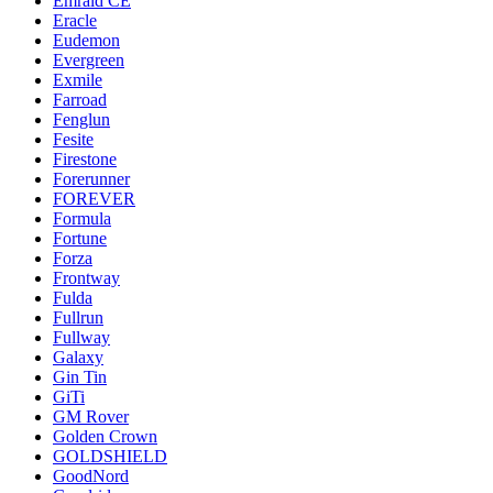
Emrald СЕ
Eracle
Eudemon
Evergreen
Exmile
Farroad
Fenglun
Fesite
Firestone
Forerunner
FOREVER
Formula
Fortune
Forza
Frontway
Fulda
Fullrun
Fullway
Galaxy
Gin Tin
GiTi
GM Rover
Golden Crown
GOLDSHIELD
GoodNord