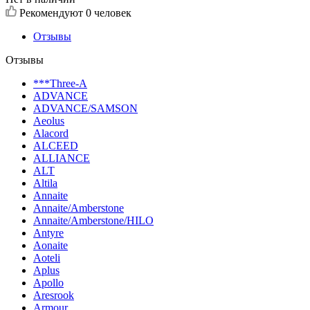
Рекомендуют
0 человек
Отзывы
Отзывы
***Three-A
ADVANCE
ADVANCE/SAMSON
Aeolus
Alacord
ALCEED
ALLIANCE
ALT
Altila
Annaite
Annaite/Amberstone
Annaite/Amberstone/HILO
Antyre
Aonaite
Aoteli
Aplus
Apollo
Aresrook
Armour