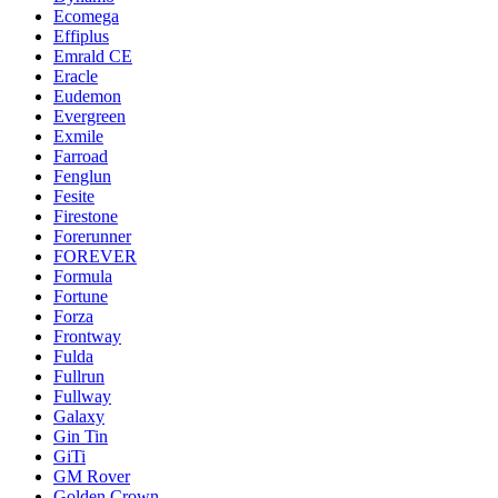
Ecomega
Effiplus
Emrald СЕ
Eracle
Eudemon
Evergreen
Exmile
Farroad
Fenglun
Fesite
Firestone
Forerunner
FOREVER
Formula
Fortune
Forza
Frontway
Fulda
Fullrun
Fullway
Galaxy
Gin Tin
GiTi
GM Rover
Golden Crown