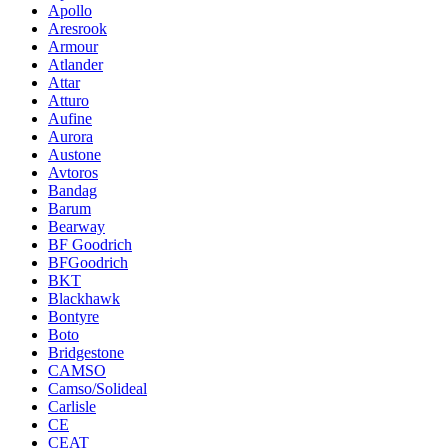
Apollo
Aresrook
Armour
Atlander
Attar
Atturo
Aufine
Aurora
Austone
Avtoros
Bandag
Barum
Bearway
BF Goodrich
BFGoodrich
BKT
Blackhawk
Bontyre
Boto
Bridgestone
CAMSO
Camso/Solideal
Carlisle
CE
CEAT