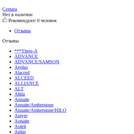
Centara
Нет в наличии
Рекомендуют
0 человек
Отзывы
Отзывы
***Three-A
ADVANCE
ADVANCE/SAMSON
Aeolus
Alacord
ALCEED
ALLIANCE
ALT
Altila
Annaite
Annaite/Amberstone
Annaite/Amberstone/HILO
Antyre
Aonaite
Aoteli
Aplus