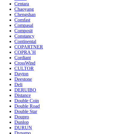
Centara
Chaoyang
Chengshan
Comfast
Compasal
Composit
Constancy
Continental
COPARTNER
COPRA`H
Cordiant
CrossWind
CULTOR
Dayton
Deestone
Deli
DERUIBO
Distance
Double Coin
Double Road
Double Star
Doupro
Dunlop
DURUN
Dynamo