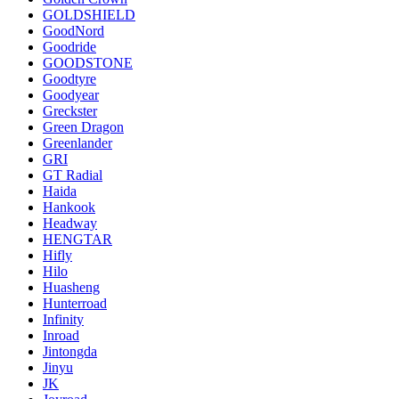
GOLDSHIELD
GoodNord
Goodride
GOODSTONE
Goodtyre
Goodyear
Greckster
Green Dragon
Greenlander
GRI
GT Radial
Haida
Hankook
Headway
HENGTAR
Hifly
Hilo
Huasheng
Hunterroad
Infinity
Inroad
Jintongda
Jinyu
JK