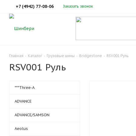
+7 (4942) 77-08-06
Заказать звонок
Главная
-
Каталог
-
Грузовые шины
-
Bridgestone
-
RSV001 Руль
RSV001 Руль
***Three-A
ADVANCE
ADVANCE/SAMSON
Aeolus