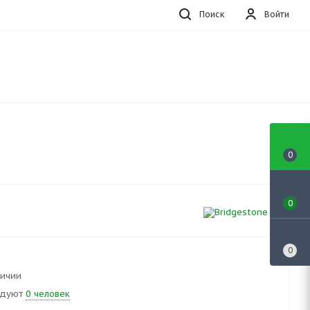
Поиск
Войти
0
0
0
личии
ндуют
0 человек