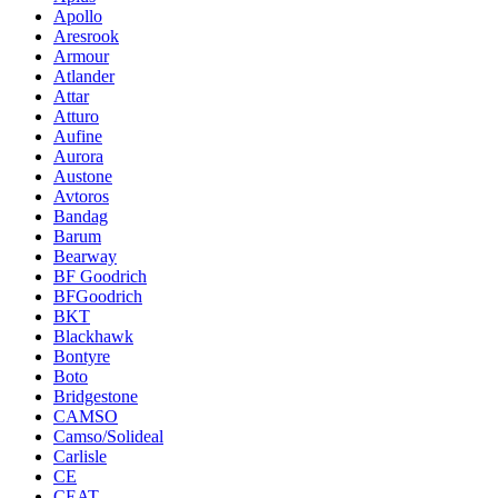
Apollo
Aresrook
Armour
Atlander
Attar
Atturo
Aufine
Aurora
Austone
Avtoros
Bandag
Barum
Bearway
BF Goodrich
BFGoodrich
BKT
Blackhawk
Bontyre
Boto
Bridgestone
CAMSO
Camso/Solideal
Carlisle
CE
CEAT