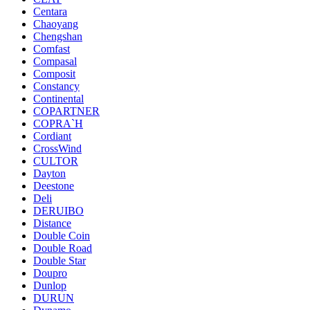
Centara
Chaoyang
Chengshan
Comfast
Compasal
Composit
Constancy
Continental
COPARTNER
COPRA`H
Cordiant
CrossWind
CULTOR
Dayton
Deestone
Deli
DERUIBO
Distance
Double Coin
Double Road
Double Star
Doupro
Dunlop
DURUN