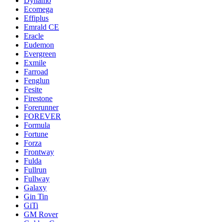
Dynamo
Ecomega
Effiplus
Emrald СЕ
Eracle
Eudemon
Evergreen
Exmile
Farroad
Fenglun
Fesite
Firestone
Forerunner
FOREVER
Formula
Fortune
Forza
Frontway
Fulda
Fullrun
Fullway
Galaxy
Gin Tin
GiTi
GM Rover