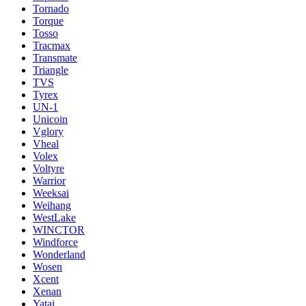
Tornado
Torque
Tosso
Tracmax
Transmate
Triangle
TVS
Tyrex
UN-1
Unicoin
Vglory
Vheal
Volex
Voltyre
Warrior
Weeksai
Weihang
WestLake
WINCTOR
Windforce
Wonderland
Wosen
Xcent
Xenan
Yatai