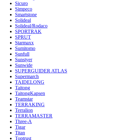
Sicuro
Simpeco
Smartstone
Solideal
Solideal/Rodaco
SPORTRAK
SPRUT
Starmaxx
Sumitomo
Sunfull
Sunstyer
Sunwide
SUPERGUIDER ATLAS
Supermarch
TAIDELONG
Taitong
TaitongKapsen
Teamstar
TERRAKING
Terralion
TERRAMASTER
Three-A
Tigar
Titan
Toptrust