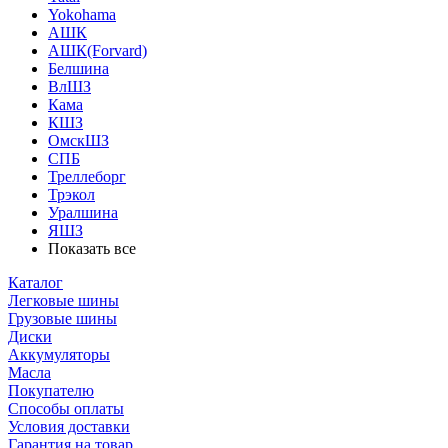
Yokohama
АШК
АШК(Forvard)
Белшина
ВлШЗ
Кама
КШЗ
ОмскШЗ
СПБ
Треллеборг
Трэкол
Уралшина
ЯШЗ
Показать все
Каталог
Легковые шины
Грузовые шины
Диски
Аккумуляторы
Масла
Покупателю
Способы оплаты
Условия доставки
Гарантия на товар