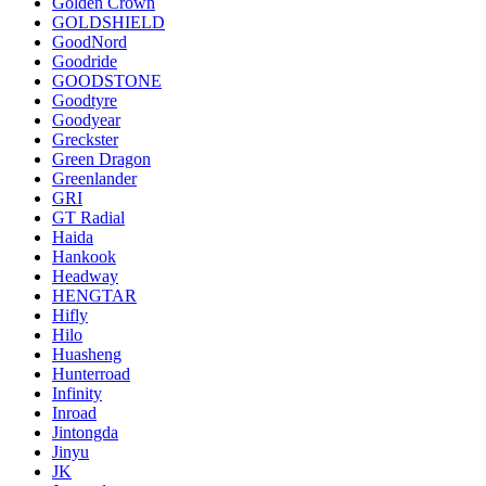
Golden Crown
GOLDSHIELD
GoodNord
Goodride
GOODSTONE
Goodtyre
Goodyear
Greckster
Green Dragon
Greenlander
GRI
GT Radial
Haida
Hankook
Headway
HENGTAR
Hifly
Hilo
Huasheng
Hunterroad
Infinity
Inroad
Jintongda
Jinyu
JK