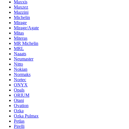
Maxxis
Maxzez
Mazzini
Michelin
Mirage
Mirage/Agate
Mitas
Miteras
MR Michelin
MRL
Naaats
Neumaster
Nitto
Nokian
Normaks
Nortec
ONYX
Opals
ORIUM
Otani
Ovation
Ozka
Ozka Pulmax
Petlas
Pirelli