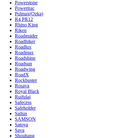
Powerstone
Powertrac
Pulmax(Ozka)
R4 PR12
Rhino King
Riken
Roadguider
Roadhiker
Roadlux
Roadmax
Roadshine
Roadsun
Roadwing
RoadX
Rockbuster
Rosava
Royal Black
Ruifulai
Safecess
Safeholder
Sailun
SAMSON
Satoya
Sava
Shouhang