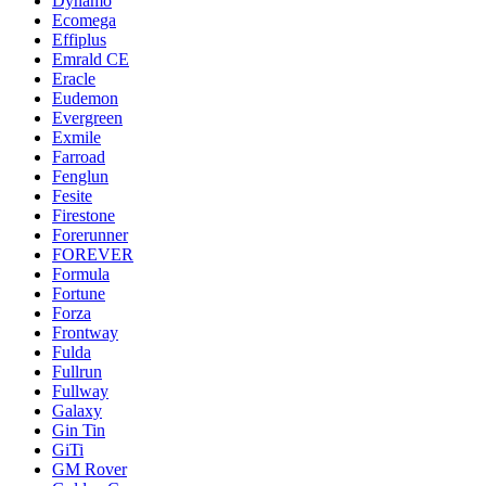
Dynamo
Ecomega
Effiplus
Emrald СЕ
Eracle
Eudemon
Evergreen
Exmile
Farroad
Fenglun
Fesite
Firestone
Forerunner
FOREVER
Formula
Fortune
Forza
Frontway
Fulda
Fullrun
Fullway
Galaxy
Gin Tin
GiTi
GM Rover