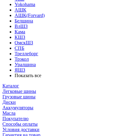
Yokohama
АШК
АШК(Forvard)
Белшина
ВлШЗ
Кама
КШЗ
ОмскШЗ
СПБ
Треллеборг
Трэкол
Уралшина
ЯШЗ
Показать все
Каталог
Легковые шины
Грузовые шины
Диски
Аккумуляторы
Масла
Покупателю
Способы оплаты
Условия доставки
Гарантия на товар