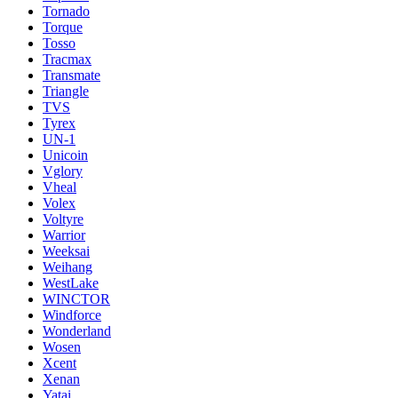
Tornado
Torque
Tosso
Tracmax
Transmate
Triangle
TVS
Tyrex
UN-1
Unicoin
Vglory
Vheal
Volex
Voltyre
Warrior
Weeksai
Weihang
WestLake
WINCTOR
Windforce
Wonderland
Wosen
Xcent
Xenan
Yatai