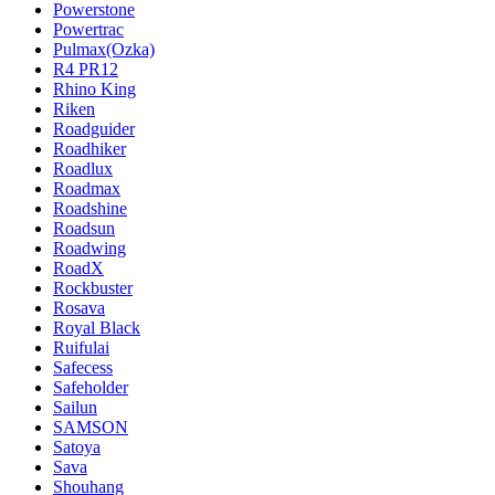
Powerstone
Powertrac
Pulmax(Ozka)
R4 PR12
Rhino King
Riken
Roadguider
Roadhiker
Roadlux
Roadmax
Roadshine
Roadsun
Roadwing
RoadX
Rockbuster
Rosava
Royal Black
Ruifulai
Safecess
Safeholder
Sailun
SAMSON
Satoya
Sava
Shouhang