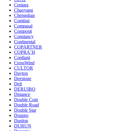
Centara
Chaoyang
Chengshan
Comfast
Compasal
Composit
Constancy
Continental
COPARTNER
COPRA`H
Cordiant
CrossWind
CULTOR
Dayton
Deestone
Deli
DERUIBO
Distance
Double Coin
Double Road
Double Star
Doupro
Dunlop
DURUN