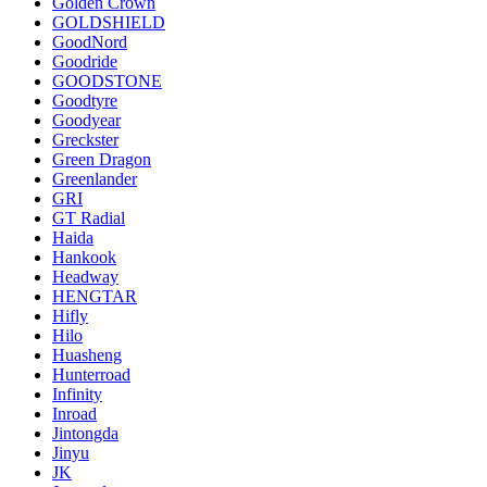
Golden Crown
GOLDSHIELD
GoodNord
Goodride
GOODSTONE
Goodtyre
Goodyear
Greckster
Green Dragon
Greenlander
GRI
GT Radial
Haida
Hankook
Headway
HENGTAR
Hifly
Hilo
Huasheng
Hunterroad
Infinity
Inroad
Jintongda
Jinyu
JK