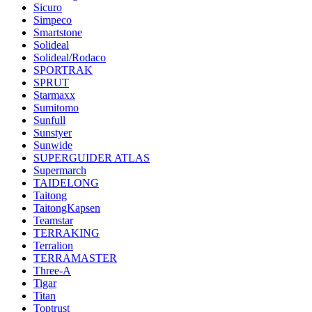
Sicuro
Simpeco
Smartstone
Solideal
Solideal/Rodaco
SPORTRAK
SPRUT
Starmaxx
Sumitomo
Sunfull
Sunstyer
Sunwide
SUPERGUIDER ATLAS
Supermarch
TAIDELONG
Taitong
TaitongKapsen
Teamstar
TERRAKING
Terralion
TERRAMASTER
Three-A
Tigar
Titan
Toptrust