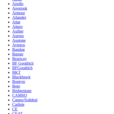
Apollo
Aresrook
Armour
Atlander
Attar
Atturo
Aufine
Aurora
Austone
Avtoros
Bandag
Barum
Bearway
BF Goodrich
BFGoodrich
BKT
Blackhawk
Bontyre
Boto
Bridgestone
CAMSO
Camso/Solideal
Carlisle
CE
CEAT