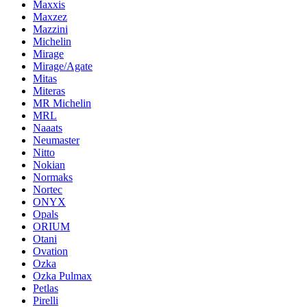
Maxxis
Maxzez
Mazzini
Michelin
Mirage
Mirage/Agate
Mitas
Miteras
MR Michelin
MRL
Naaats
Neumaster
Nitto
Nokian
Normaks
Nortec
ONYX
Opals
ORIUM
Otani
Ovation
Ozka
Ozka Pulmax
Petlas
Pirelli