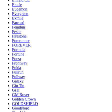
Emrald СЕ
Eracle
Eudemon
Evergreen
Exmile
Farroad
Fenglun
Fesite
Firestone
Forerunner
FOREVER
Formula
Fortune
Forza
Frontway
Fulda
Fullrun
Fullway
Galaxy
Gin Tin
GiTi
GM Rover
Golden Crown
GOLDSHIELD
GoodNord