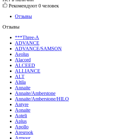
Рекомендуют
0 человек
Отзывы
Отзывы
***Three-A
ADVANCE
ADVANCE/SAMSON
Aeolus
Alacord
ALCEED
ALLIANCE
ALT
Altila
Annaite
Annaite/Amberstone
Annaite/Amberstone/HILO
Antyre
Aonaite
Aoteli
Aplus
Apollo
Aresrook
Armour