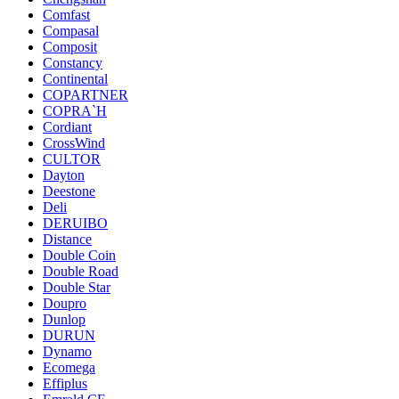
Comfast
Compasal
Composit
Constancy
Continental
COPARTNER
COPRA`H
Cordiant
CrossWind
CULTOR
Dayton
Deestone
Deli
DERUIBO
Distance
Double Coin
Double Road
Double Star
Doupro
Dunlop
DURUN
Dynamo
Ecomega
Effiplus