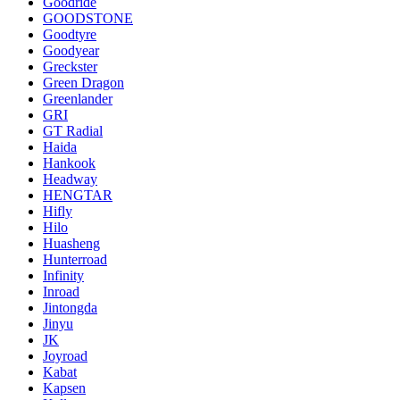
Goodride
GOODSTONE
Goodtyre
Goodyear
Greckster
Green Dragon
Greenlander
GRI
GT Radial
Haida
Hankook
Headway
HENGTAR
Hifly
Hilo
Huasheng
Hunterroad
Infinity
Inroad
Jintongda
Jinyu
JK
Joyroad
Kabat
Kapsen