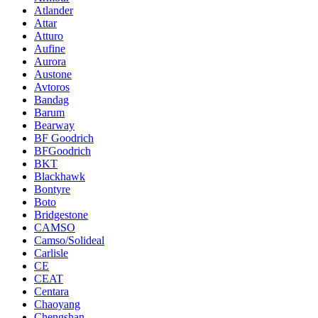
Atlander
Attar
Atturo
Aufine
Aurora
Austone
Avtoros
Bandag
Barum
Bearway
BF Goodrich
BFGoodrich
BKT
Blackhawk
Bontyre
Boto
Bridgestone
CAMSO
Camso/Solideal
Carlisle
CE
CEAT
Centara
Chaoyang
Chengshan