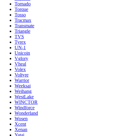
Tornado
Torque
Tosso
Tracmax
Transmate
Triangle
TVS
Tyrex
UN-1
Unicoin
Vglory
Vheal
Volex
Voltyre
Warrior
Weeksai
Weihang
WestLake
WINCTOR
Windforce
Wonderland
Wosen
Xcent
Xenan
Yatai