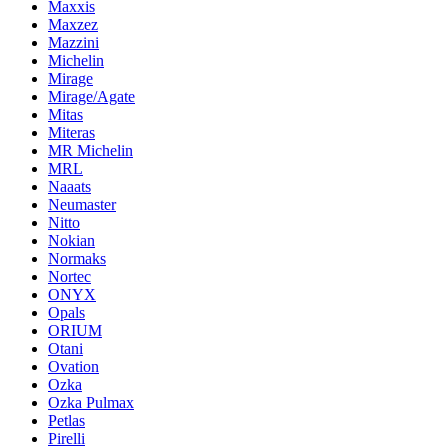
Maxxis
Maxzez
Mazzini
Michelin
Mirage
Mirage/Agate
Mitas
Miteras
MR Michelin
MRL
Naaats
Neumaster
Nitto
Nokian
Normaks
Nortec
ONYX
Opals
ORIUM
Otani
Ovation
Ozka
Ozka Pulmax
Petlas
Pirelli