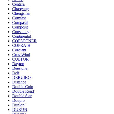
Centara
Chaoyang
Chengshan
Comfast
Compasal
Composit
Constancy
Continental
COPARTNER
COPRA`H
Cordiant
CrossWind
CULTOR
Dayton
Deestone
Deli
DERUIBO
Distance
Double Coin
Double Road
Double Star
Doupro
Dunlop
DURUN