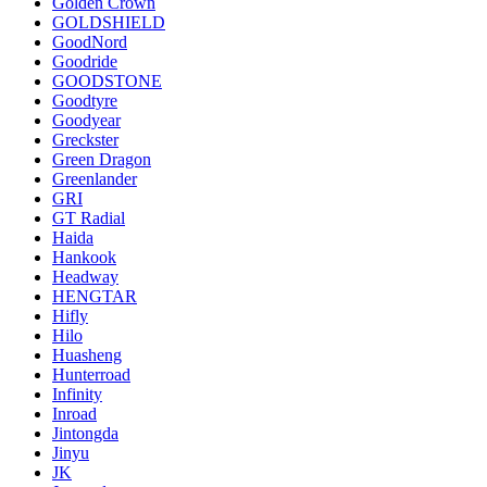
Golden Crown
GOLDSHIELD
GoodNord
Goodride
GOODSTONE
Goodtyre
Goodyear
Greckster
Green Dragon
Greenlander
GRI
GT Radial
Haida
Hankook
Headway
HENGTAR
Hifly
Hilo
Huasheng
Hunterroad
Infinity
Inroad
Jintongda
Jinyu
JK