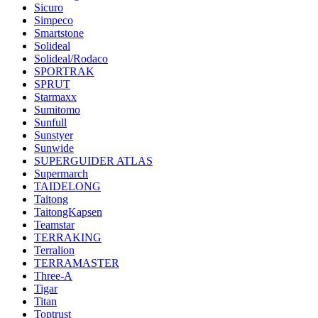
Sicuro
Simpeco
Smartstone
Solideal
Solideal/Rodaco
SPORTRAK
SPRUT
Starmaxx
Sumitomo
Sunfull
Sunstyer
Sunwide
SUPERGUIDER ATLAS
Supermarch
TAIDELONG
Taitong
TaitongKapsen
Teamstar
TERRAKING
Terralion
TERRAMASTER
Three-A
Tigar
Titan
Toptrust