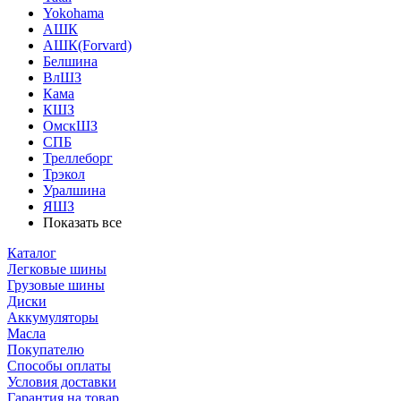
Yokohama
АШК
АШК(Forvard)
Белшина
ВлШЗ
Кама
КШЗ
ОмскШЗ
СПБ
Треллеборг
Трэкол
Уралшина
ЯШЗ
Показать все
Каталог
Легковые шины
Грузовые шины
Диски
Аккумуляторы
Масла
Покупателю
Способы оплаты
Условия доставки
Гарантия на товар