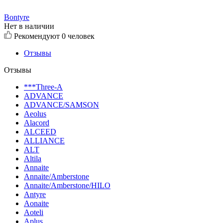
Bontyre
Нет в наличии
Рекомендуют
0 человек
Отзывы
Отзывы
***Three-A
ADVANCE
ADVANCE/SAMSON
Aeolus
Alacord
ALCEED
ALLIANCE
ALT
Altila
Annaite
Annaite/Amberstone
Annaite/Amberstone/HILO
Antyre
Aonaite
Aoteli
Aplus