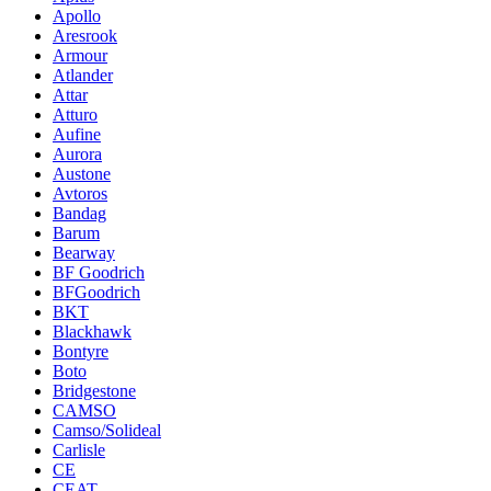
Apollo
Aresrook
Armour
Atlander
Attar
Atturo
Aufine
Aurora
Austone
Avtoros
Bandag
Barum
Bearway
BF Goodrich
BFGoodrich
BKT
Blackhawk
Bontyre
Boto
Bridgestone
CAMSO
Camso/Solideal
Carlisle
CE
CEAT