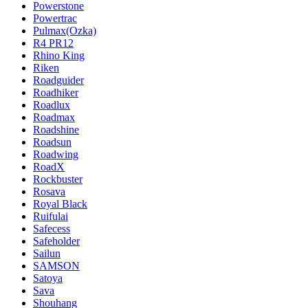
Powerstone
Powertrac
Pulmax(Ozka)
R4 PR12
Rhino King
Riken
Roadguider
Roadhiker
Roadlux
Roadmax
Roadshine
Roadsun
Roadwing
RoadX
Rockbuster
Rosava
Royal Black
Ruifulai
Safecess
Safeholder
Sailun
SAMSON
Satoya
Sava
Shouhang