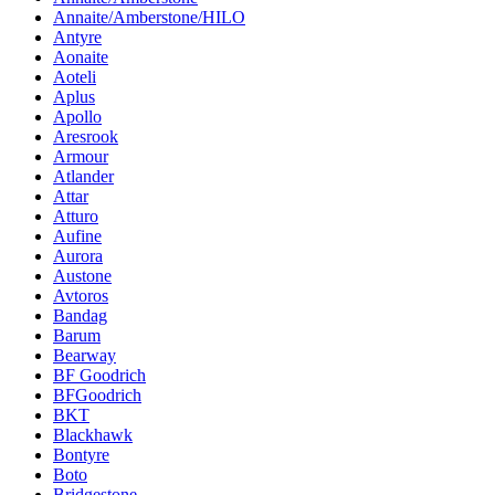
Annaite/Amberstone/HILO
Antyre
Aonaite
Aoteli
Aplus
Apollo
Aresrook
Armour
Atlander
Attar
Atturo
Aufine
Aurora
Austone
Avtoros
Bandag
Barum
Bearway
BF Goodrich
BFGoodrich
BKT
Blackhawk
Bontyre
Boto
Bridgestone