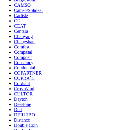
CAMSO
Camso/Solideal
Carlisle
CE
CEAT
Centara
Chaoyang
Chengshan
Comfast
Compasal
Composit
Constancy
Continental
COPARTNER
COPRA`H
Cordiant
CrossWind
CULTOR
Dayton
Deestone
Deli
DERUIBO
Distance
Double Coin