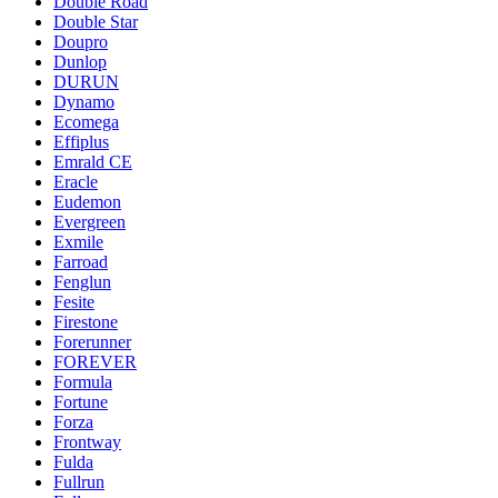
Double Road
Double Star
Doupro
Dunlop
DURUN
Dynamo
Ecomega
Effiplus
Emrald СЕ
Eracle
Eudemon
Evergreen
Exmile
Farroad
Fenglun
Fesite
Firestone
Forerunner
FOREVER
Formula
Fortune
Forza
Frontway
Fulda
Fullrun