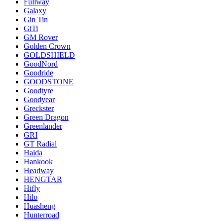
Fullway
Galaxy
Gin Tin
GiTi
GM Rover
Golden Crown
GOLDSHIELD
GoodNord
Goodride
GOODSTONE
Goodtyre
Goodyear
Greckster
Green Dragon
Greenlander
GRI
GT Radial
Haida
Hankook
Headway
HENGTAR
Hifly
Hilo
Huasheng
Hunterroad