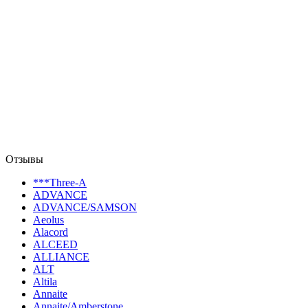
Отзывы
***Three-A
ADVANCE
ADVANCE/SAMSON
Aeolus
Alacord
ALCEED
ALLIANCE
ALT
Altila
Annaite
Annaite/Amberstone